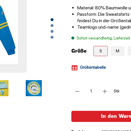
Material: 80% Baumwolle u
Passform: Die Sweatshirts 
findest Du in der Größenta
Teamlogo und-name (gedr
Sofort versandfertig, Lieferzei
Größe
S
M
Größentabelle
Anzahl
Stk
In den War