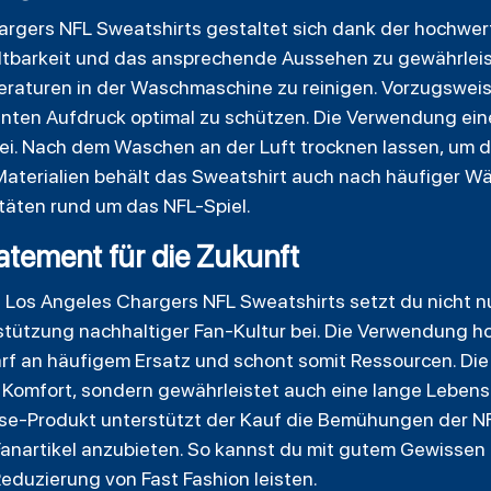
argers NFL Sweatshirts gestaltet sich dank der hochwe
altbarkeit und das ansprechende Aussehen zu gewährleist
raturen in der Waschmaschine zu reinigen. Vorzugsweise 
ten Aufdruck optimal zu schützen. Die Verwendung eine
bei. Nach dem Waschen an der Luft trocknen lassen, um d
aterialien behält das Sweatshirt auch nach häufiger Wä
vitäten rund um das NFL-Spiel.
atement für die Zukunft
n Los Angeles Chargers NFL Sweatshirts setzt du nicht n
stützung nachhaltiger Fan-Kultur bei. Die Verwendung ho
arf an häufigem Ersatz und schont somit Ressourcen. Di
r Komfort, sondern gewährleistet auch eine lange Lebens
dise-Produkt unterstützt der Kauf die Bemühungen der NF
anartikel anzubieten. So kannst du mit gutem Gewissen
Reduzierung von Fast Fashion leisten.