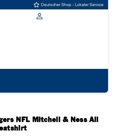
Deutscher Shop - Lokaler Service
gers NFL Mitchell & Ness All
eatshirt