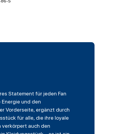
486-S
hres Statement für jeden Fan
e Energie und den
r Vorderseite, ergänzt durch
ück für alle, die ihre loyale
n verkörpert auch den
n Kleidungsstück – es ist ein