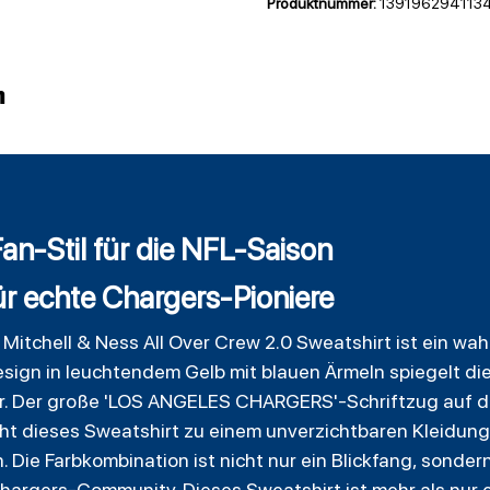
Produktnummer:
139196294113
n
n-Stil für die NFL-Saison
r echte Chargers-Pioniere
itchell & Ness All Over Crew 2.0 Sweatshirt ist ein wa
esign in leuchtendem Gelb mit blauen Ärmeln spiegelt di
. Der große 'LOS ANGELES CHARGERS'-Schriftzug auf de
 dieses Sweatshirt zu einem unverzichtbaren Kleidungsst
Die Farbkombination ist nicht nur ein Blickfang, sonder
hargers-Community. Dieses Sweatshirt ist mehr als nur ei