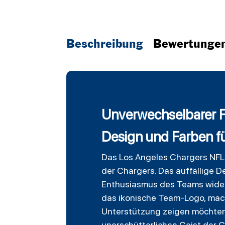
Beschreibung
Bewertunge
Unverwechselbarer Fa
Design und Farben fü
Das Los Angeles Chargers NFL M
der Chargers. Das auffällige D
Enthusiasmus des Teams wider
das ikonische Team-Logo, macht
Unterstützung zeigen möchten. 
unerschütterlichen Geist der C