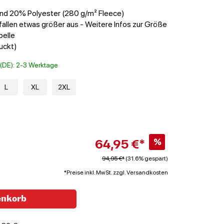
nd 20% Polyester (280 g/m² Fleece)
fallen etwas größer aus - Weitere Infos zur Größe
belle
uckt)
t (DE): 2-3 Werktage
L
XL
2XL
64,95 €*
%
94,95 €*
(31.6% gespart)
*Preise inkl. MwSt. zzgl. Versandkosten
enkorb