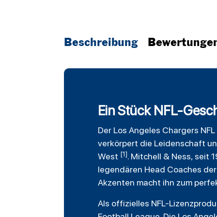
Beschreibung
Bewertunge
Ein Stück NFL-Gesch
Der
Los Angeles Chargers
NFL
verkörpert die Leidenschaft u
[1]
West
. Mitchell & Ness, sei
legendären Head Coaches der 
Akzenten macht ihn zum perfekt
Als offizielles NFL-Lizenzprod
Football League. Die Los Ange