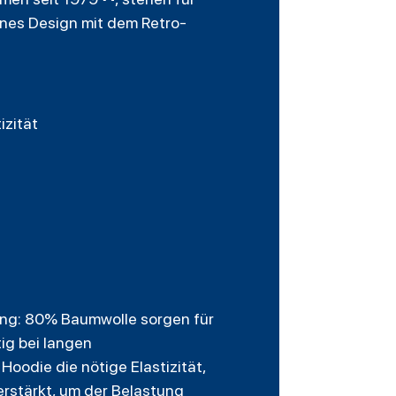
rnes Design mit dem Retro-
izität
ung: 80% Baumwolle sorgen für
ig bei langen
oodie die nötige Elastizität,
rstärkt, um der Belastung