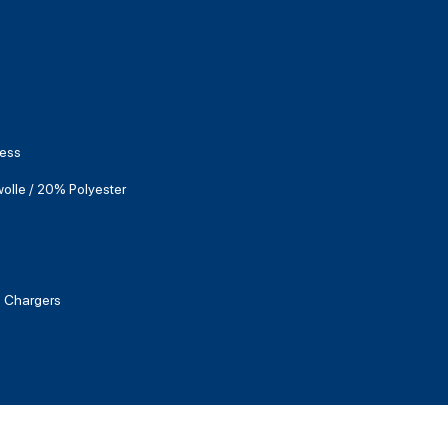
Ness
lle / 20% Polyester
 Chargers