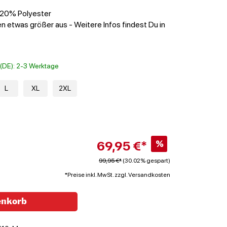
 20% Polyester
n etwas größer aus - Weitere Infos findest Du in
t (DE): 2-3 Werktage
L
XL
2XL
69,95 €*
%
99,95 €*
(30.02% gespart)
*Preise inkl. MwSt. zzgl. Versandkosten
enkorb