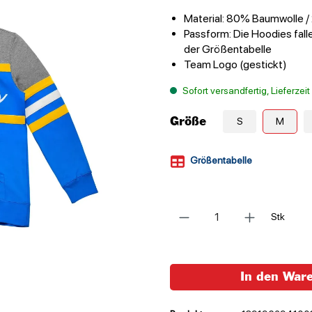
Material: 80% Baumwolle /
Passform: Die Hoodies falle
der Größentabelle
Team Logo (gestickt)
Sofort versandfertig, Lieferzei
Größe
S
M
Größentabelle
Anzahl
Stk
In den War