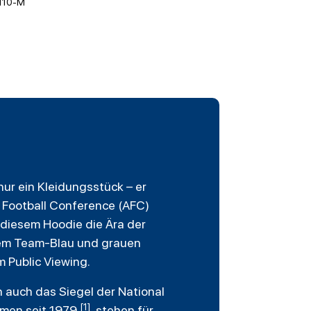
110-M
 nur ein Kleidungsstück – er
 Football Conference (AFC)
 diesem Hoodie die Ära der
fem Team-Blau und grauen
m Public Viewing.
n auch das Siegel der National
[1]
hmen seit 1979
, stehen für