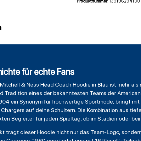
Produktnummer:
139196294100
n
ichte für echte Fans
Mitchell
& Ness Head Coach
Hoodie
in Blau ist mehr als
nd Tradition eines der bekanntesten Teams der American
t 1904 ein Synonym für hochwertige Sportmode, bringt mit
Chargers auf deine Schultern. Die Kombination aus tie
en Begleiter für jeden Spieltag, ob im Stadion oder bei
ukt trägt dieser Hoodie nicht nur das Team-Logo, sonder
les
Chargers
, 1960 gegründet und mit 16 Playoff-Teilna