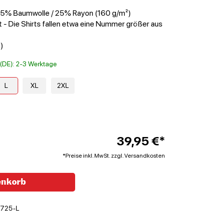
 25% Baumwolle / 25% Rayon (160 g/m²)
t - Die Shirts fallen etwa eine Nummer größer aus
)
t (DE): 2-3 Werktage
L
XL
2XL
39,95 €*
*Preise inkl. MwSt. zzgl. Versandkosten
enkorb
725-L