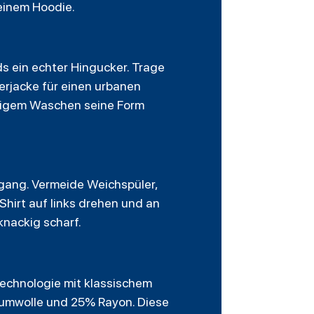
 einem
Hoodie
.
ds ein echter Hingucker. Trage
derjacke für einen urbanen
ufigem Waschen seine Form
gang. Vermeide Weichspüler,
hirt auf links drehen und an
knackig scharf.
technologie mit klassischem
aumwolle und 25% Rayon. Diese