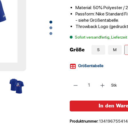
Material: 50% Polyester /
Passform: Nike Standard Fi
- siehe Größentabelle.
Throwback Logo (gedruckt
Sofort versandfertig, Lieferzei
Größe
S
M
Größentabelle
Anzahl
Stk
In den War
Produktnummer:
134196755414