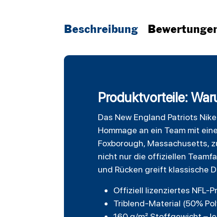
Beschreibung
Bewertunge
Produktvorteile: War
Das
New England Patriots
Nike
Hommage an ein Team mit einer
Foxborough, Massachusetts, zu 
nicht nur die offiziellen Team
und Rücken greift klassische 
Offiziell lizenziertes NFL-
Triblend-Material (50% Po
160 g/m² Stoffgewicht – le