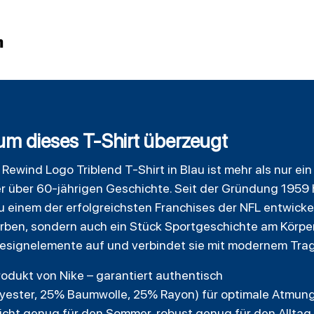
n
um dieses T-Shirt überzeugt
 Rewind Logo
Triblend
T-Shirt in Blau ist mehr als nur ein
 über 60-jährigen Geschichte. Seit der Gründung 1959 
einem der erfolgreichsten Franchises der NFL entwickel
farben, sondern auch ein Stück Sportgeschichte am Körp
Designelemente auf und verbindet sie mit modernem Tra
Produkt von Nike – garantiert authentisch
lyester, 25% Baumwolle, 25% Rayon) für optimale Atmung
icht genug für den Sommer, robust genug für den Alltag