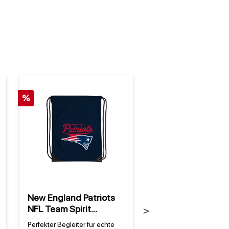
%
New England Patriots
New England Patri
NFL Team Spirit
NFL Shopping Bag
Next
Turnbeutel
Perfekter Begleiter für echte
Vorteile im ÜberblickDi