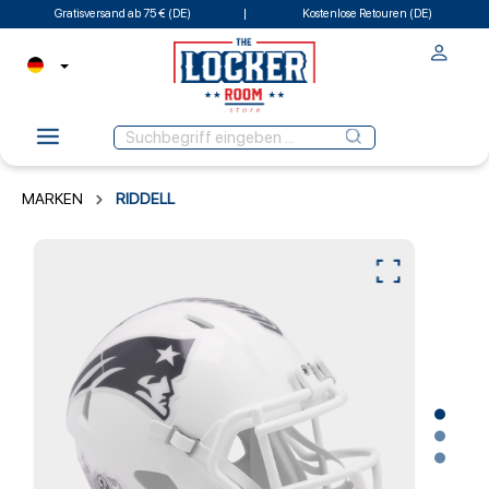
Gratisversand ab 75 € (DE)
Kostenlose Retouren (DE)
MARKEN
RIDDELL