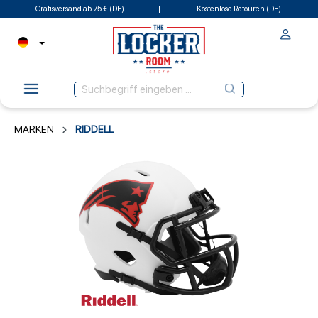
Gratisversand ab 75 € (DE)
Kostenlose Retouren (DE)
MARKEN
RIDDELL