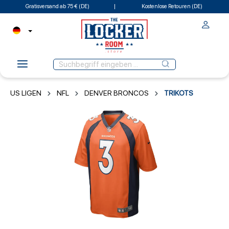
Gratisversand ab 75 € (DE)
Kostenlose Retouren (DE)
US LIGEN
NFL
DENVER BRONCOS
TRIKOTS