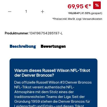
69,95 €*
%
Anzahl
119,95 €*
(41.68% gespart)
*Preise inkl. MwSt. zzgl. Versandkosten
Produktnummer:
134196754285197-L
Beschreibung
Bewertungen
Warum dieses Russell Wilson NFL-Trikot
der Denver Broncos?
Das offizielle
Russell
Wilson #3
Denver Broncos
NFL-Trikot vereint authentische NFL-
Atmosphäre mit dem Stolz eines der
traditionsreichsten Teams der Liga. Seit der
Gründung 1959 stehen die Denver Broncos für
Leidenschaft und Erfolg – und dieses Trikot