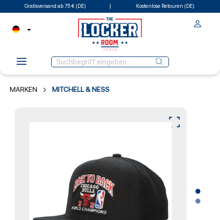
Gratisversand ab 75 € (DE)
Kostenlose Retouren (DE)
MARKEN
MITCHELL & NESS