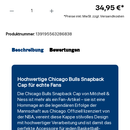
Anzahl
34,95 €*
*Preise inkl. MwSt. zzgl. Versandkosten
Produktnummer:
139195563286838
Beschreibung
Bewertungen
Hochwertige Chicago Bulls Snapback
Cap für echte Fans
Die
Chicago Bulls
Snapback Cap von
Mitchell
&
Ness ist mehr als ein Fan-Artikel – sie ist eine
Hommage an die legendären Erfolge der
Mannschaft aus Chicago. Offiziell lizenziert von
der NBA, vereint diese Kappe stilvolles Design
mit hochwertiger Verarbeitung und ist damit das
perfekte Accessoire für jeden Basketball-