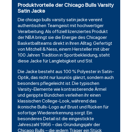
Produktvorteile der Chicago Bulls Varsity
Satin Jacke
Die
chicago bulls
varsity
satin
jacke vereint
authentischen Teamgeist mit hochwertiger
Verarbeitung. Als offiziell lizenziertes Produkt
der NBA bringt sie die Energie des Chicagoer
Basketballteams direkt in Ihren Alltag. Gefertigt
von Mitchell & Ness, einem Hersteller mit über
100 Jahren Tradition in Sportbekleidung, steht
diese Jacke für Langlebigkeit und Stil.
Die Jacke besteht aus 100 % Polyester in Satin-
Optik, das nicht nur luxuriös glänzt, sondern auch
besonders pflegeleicht ist. Die typischen
Varsity-Elemente wie kontrastierende Ärmel
und gerippte Bündchen verleihen ihr einen
klassischen College-Look, während das
ikonische Bulls-Logo auf Brust und Rücken für
sofortige Wiedererkennung sorgt. Ein
besonderes Detail ist die eingestickte
Jahreszahl 1966 – das Gründungsjahr der
Chicago Bulls – die jedem Träger ein Stück