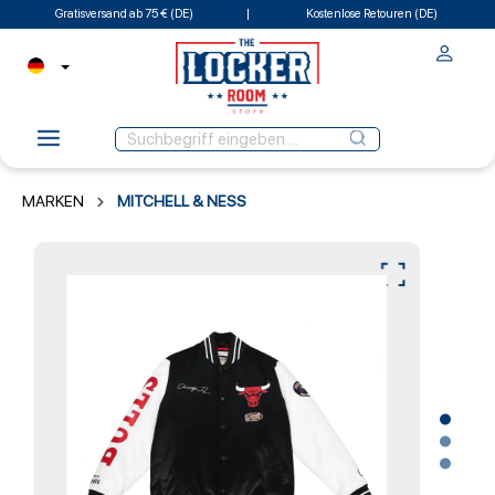
Gratisversand ab 75 € (DE)
Kostenlose Retouren (DE)
MARKEN
MITCHELL & NESS