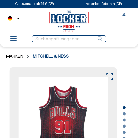
Gratisversand ab 75 € (DE)
Kostenlose Retouren (DE)
MARKEN
MITCHELL & NESS