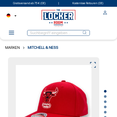
Gratisversand ab 75 € (DE)
Kostenlose Retouren (DE)
MARKEN
MITCHELL & NESS