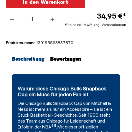
In den Warenkorb
Anzahl
34,95 €*
*Preise inkl. MwSt. zzgl. Versandkosten
Produktnummer:
139195563837870
Beschreibung
Bewertungen
Warum diese Chicago Bulls Snapback
Cap ein Muss für jeden Fan ist
Die
Chicago Bulls
Snapback
Cap von Mitchell &
Ness ist mehr als nur ein Accessoire – sie ist ein
Stück Basketball-Geschichte. Seit 1966 steht
das Team aus Chicago für Leidenschaft und
[1]
Erfolg in der NBA
. Mit dieser offiziellen