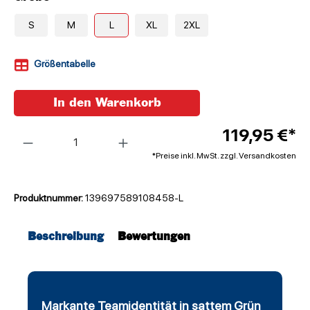
S
M
L
XL
2XL
Größentabelle
In den Warenkorb
Anzahl
119,95 €*
*Preise inkl. MwSt. zzgl. Versandkosten
Produktnummer:
139697589108458-L
Beschreibung
Bewertungen
Markante Teamidentität in sattem Grün