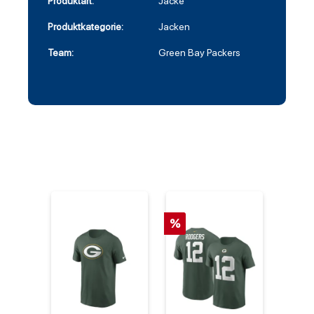
Produktart:
Jacke
Produktkategorie:
Jacken
Team:
Green Bay Packers
%
%