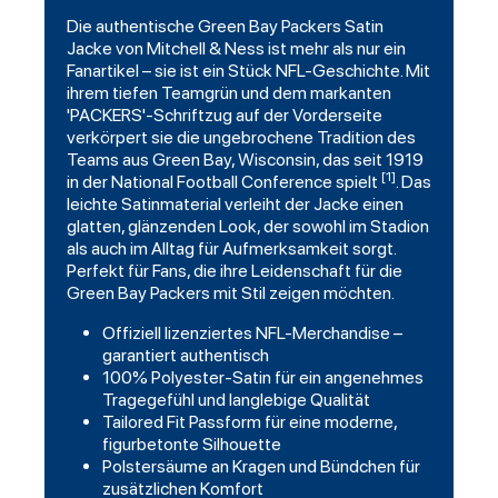
Die authentische
Green Bay Packers
Satin
Jacke von Mitchell & Ness ist mehr als nur ein
Fanartikel – sie ist ein Stück NFL-Geschichte. Mit
ihrem tiefen Teamgrün und dem markanten
'PACKERS'-Schriftzug auf der Vorderseite
verkörpert sie die ungebrochene Tradition des
Teams aus Green Bay, Wisconsin, das seit 1919
[1]
in der National Football Conference spielt
. Das
leichte Satinmaterial verleiht der Jacke einen
glatten, glänzenden Look, der sowohl im Stadion
als auch im Alltag für Aufmerksamkeit sorgt.
Perfekt für Fans, die ihre Leidenschaft für die
Green Bay Packers mit Stil zeigen möchten.
Offiziell lizenziertes NFL-Merchandise –
garantiert authentisch
100% Polyester-Satin für ein angenehmes
Tragegefühl und langlebige Qualität
Tailored Fit Passform für eine moderne,
figurbetonte Silhouette
Polstersäume an Kragen und Bündchen für
zusätzlichen Komfort