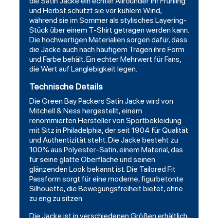
die Satin Jacke ein echter Allrounder. Im Frühling
und Herbst schützt sie vor kühlem Wind,
während sie im Sommer als stylisches Layering-
Stück über einem T-Shirt getragen werden kann.
Die hochwertigen Materialien sorgen dafür, dass
die Jacke auch nach häufigem Tragen ihre Form
und Farbe behält. Ein echter Mehrwert für Fans,
die Wert auf Langlebigkeit legen.
Technische Details
Die Green Bay Packers Satin Jacke wird von
Mitchell & Ness hergestellt, einem
renommierten Hersteller von Sportbekleidung
mit Sitz in Philadelphia, der seit 1904 für Qualität
und Authentizität steht. Die Jacke besteht zu
100% aus Polyester-Satin, einem Material, das
für seine glatte Oberfläche und seinen
glänzenden Look bekannt ist. Die Tailored Fit
Passform sorgt für eine moderne, figurbetonte
Silhouette, die Bewegungsfreiheit bietet, ohne
zu eng zu sitzen.
Die Jacke ist in verschiedenen Größen erhältlich,