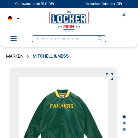
Gratisversand ab 75 € (DE)
Kostenlose Retouren (DE)
MARKEN
MITCHELL & NESS