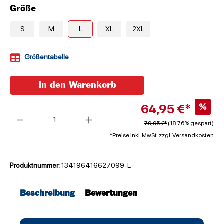
Größe
S
M
L
XL
2XL
Größentabelle
In den Warenkorb
64,95 €*
%
Anzahl
79,95 €*
(18.76% gespart)
*Preise inkl. MwSt. zzgl. Versandkosten
Produktnummer:
134196416627099-L
Beschreibung
Bewertungen