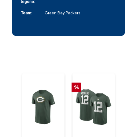
tegorie:
Team:
Green Bay Packers
%
%