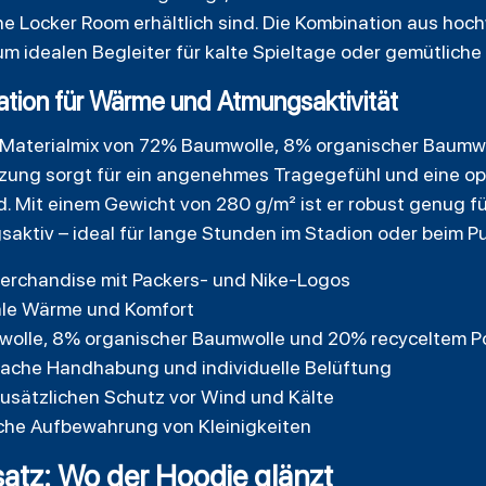
The Locker Room erhältlich sind. Die Kombination aus ho
um idealen Begleiter für kalte Spieltage oder gemütlich
ation für Wärme und Atmungsaktivität
 Materialmix von 72% Baumwolle, 8% organischer Baumw
zung sorgt für ein angenehmes Tragegefühl und eine op
d. Mit einem Gewicht von 280 g/m² ist er robust genug f
gsaktiv – ideal für lange Stunden im Stadion oder beim Pu
-Merchandise mit Packers- und Nike-Logos
ale Wärme und Komfort
wolle, 8% organischer Baumwolle und 20% recyceltem P
nfache Handhabung und individuelle Belüftung
zusätzlichen Schutz vor Wind und Kälte
che Aufbewahrung von Kleinigkeiten
tz: Wo der Hoodie glänzt