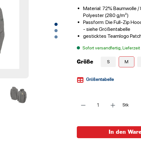
Material: 72% Baumwolle /
Polyester (280 g/m²)
Passform: Die Full-Zip Hood
- siehe Größentabelle
gesticktes Teamlogo Patc
Sofort versandfertig, Lieferzei
Größe
S
M
Größentabelle
Anzahl
Stk
In den War