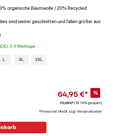
 8% organische Baumwolle / 20% Recycled
ies sind weiter geschnitten und fallen größer aus
h
t (DE): 2-3 Werktage
L
XL
2XL
64,95 €*
%
79,95 €*
(18.76% gespart)
*Preise inkl. MwSt. zzgl. Versandkosten
enkorb