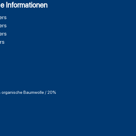
e Informationen
ers
ers
ers
rs
 organische Baumwolle / 20%