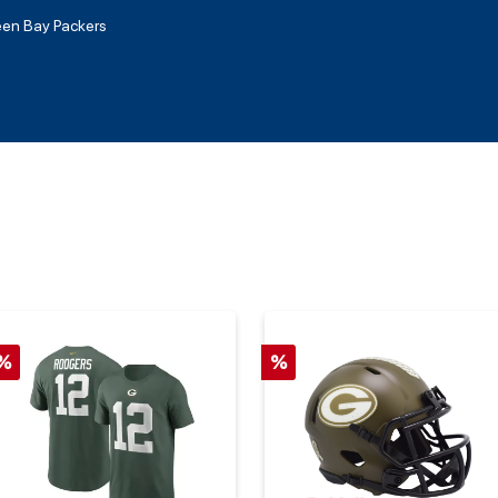
en Bay Packers
%
%