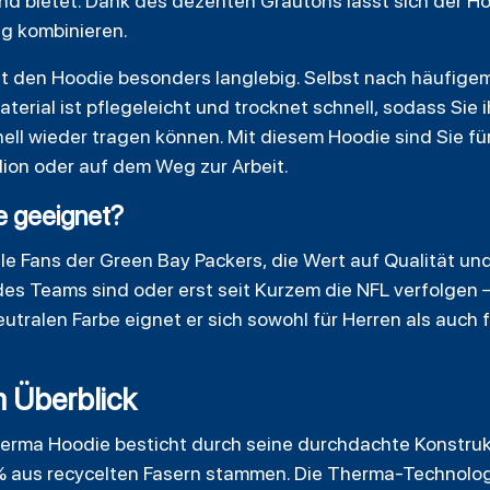
ind bietet. Dank des dezenten Grautons lässt sich der H
ng kombinieren.
ht den Hoodie besonders langlebig. Selbst nach häufig
aterial ist pflegeleicht und trocknet schnell, sodass Sie
ll wieder tragen können. Mit diesem Hoodie sind Sie fü
dion oder auf dem Weg zur Arbeit.
ie geeignet?
lle Fans der Green Bay Packers, die Wert auf Qualität und
des Teams sind oder erst seit Kurzem die NFL verfolgen –
eutralen Farbe eignet er sich sowohl für Herren als auch 
m Überblick
erma Hoodie besticht durch seine durchdachte Konstrukt
 aus recycelten Fasern stammen. Die Therma-Technologi