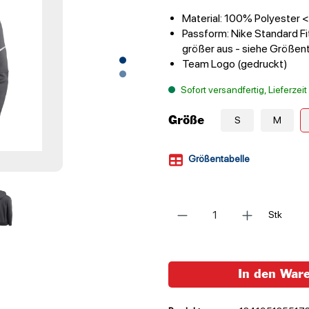
Material: 100% Polyester
Passform: Nike Standard Fit
größer aus - siehe Größen
Team Logo (gedruckt)
Sofort versandfertig, Lieferzei
Größe
S
M
Größentabelle
Anzahl
Stk
In den War