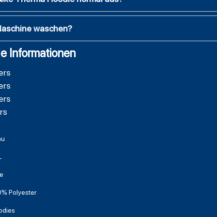
 Maschine waschen?
e Informationen
ers
ers
ers
rs
au
L
e
% Polyester
odies