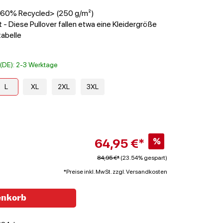
 <60% Recycled> (250 g/m²)
 - Diese Pullover fallen etwa eine Kleidergröße
tabelle
t (DE): 2-3 Werktage
L
XL
2XL
3XL
64,95 €*
%
84,95 €*
(23.54% gespart)
*Preise inkl. MwSt. zzgl. Versandkosten
enkorb