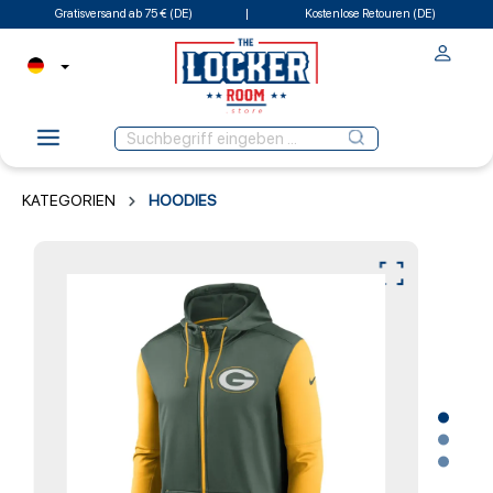
Gratisversand ab 75 € (DE)
Kostenlose Retouren (DE)
KATEGORIEN
HOODIES