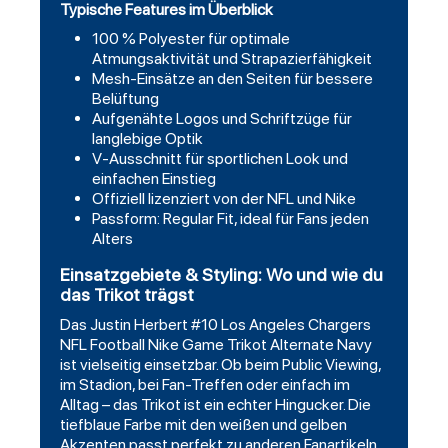
Typische Features im Überblick
100 % Polyester für optimale
Atmungsaktivität und Strapazierfähigkeit
Mesh-Einsätze an den Seiten für bessere
Belüftung
Aufgenähte Logos und Schriftzüge für
langlebige Optik
V-Ausschnitt für sportlichen Look und
einfachen Einstieg
Offiziell lizenziert von der NFL und Nike
Passform: Regular Fit, ideal für Fans jeden
Alters
Einsatzgebiete & Styling: Wo und wie du
das Trikot trägst
Das
Justin Herbert #10 Los Angeles Chargers
NFL
Football Nike Game Trikot Alternate Navy
ist vielseitig einsetzbar. Ob beim Public Viewing,
im Stadion, bei Fan-Treffen oder einfach im
Alltag – das Trikot ist ein echter Hingucker. Die
tiefblaue Farbe mit den weißen und gelben
Akzenten passt perfekt zu anderen Fanartikeln