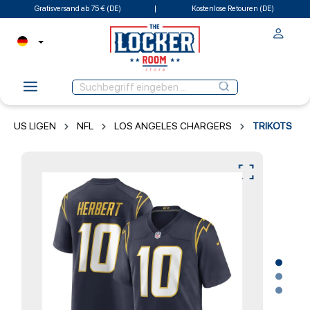
Gratisversand ab 75 € (DE)
Kostenlose Retouren (DE)
US LIGEN
NFL
LOS ANGELES CHARGERS
TRIKOTS