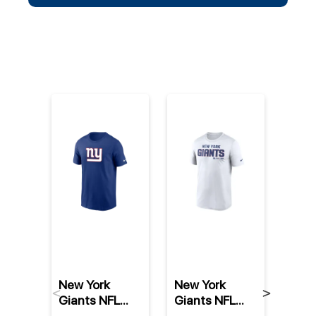
%
New York
New York
New 
Previous
Next
Giants NFL
Giants NFL
Gian
Nike Essential
Nike Legend
Viny