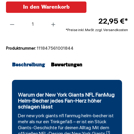
In den Warenkorb
Anzahl
22,95 €*
*Preise inkl. MwSt. zzgl. Versandkosten
Produktnummer:
111847561001844
Beschreibung
Bewertungen
Warum der New York Giants NFL FanMug
Helm-Becher jedes Fan-Herz höher
schlagen lässt
Der
new york giants
nfl
fanmug
helm-becher ist
mehr als nur ein Trinkgefäß – er ist ein Stück
Giants-Geschichte für deinen Alltag. Mit dem
[1]
offiziellen NFL-Design der New York Giants