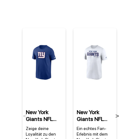
%
New York
New York
New 
Previous
Next
Giants NFL
Giants NFL
Gian
Nike Essential
Nike Legend
Viny
Zeige deine
Ein echtes Fan-
Perfe
Logo T-Shirt
Community
Unte
Loyalität zu den
Erlebnis mit dem
mit T