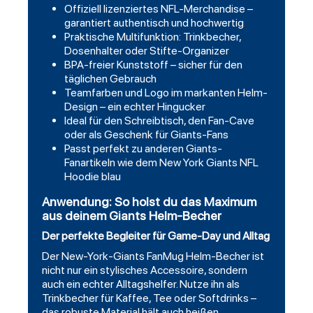
Offiziell lizenziertes NFL-Merchandise –
garantiert authentisch und hochwertig
Praktische Multifunktion: Trinkbecher,
Dosenhalter oder Stifte-Organizer
BPA-freier Kunststoff – sicher für den
täglichen Gebrauch
Teamfarben und Logo im markanten Helm-
Design – ein echter Hingucker
Ideal für den Schreibtisch, den Fan-Cave
oder als Geschenk für Giants-Fans
Passt perfekt zu anderen Giants-
Fanartikeln wie dem New York Giants NFL
Hoodie blau
Anwendung: So holst du das Maximum
aus deinem Giants Helm-Becher
Der perfekte Begleiter für Game-Day und Alltag
Der New-York-Giants FanMug Helm-Becher ist
nicht nur ein stylisches Accessoire, sondern
auch ein echter Alltagshelfer. Nutze ihn als
Trinkbecher für Kaffee, Tee oder Softdrinks –
das robuste Material hält auch heißen