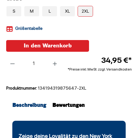
S
M
L
XL
2XL
Größentabelle
In den Warenkorb
Anzahl
34,95 €*
*Preise inkl. MwSt. zzgl. Versandkosten
Produktnummer:
134194319875647-2XL
Beschreibung
Bewertungen
Zeige deine Loyalität zu den New York