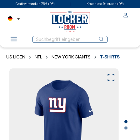
Gratisversand ab 75 € (DE)
Kostenlose Retouren (DE)
US LIGEN
NFL
NEW YORK GIANTS
T-SHIRTS