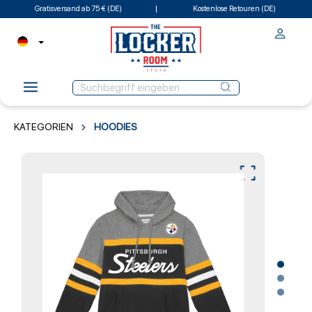
Gratisversand ab 75 € (DE)
Kostenlose Retouren (DE)
KATEGORIEN
HOODIES