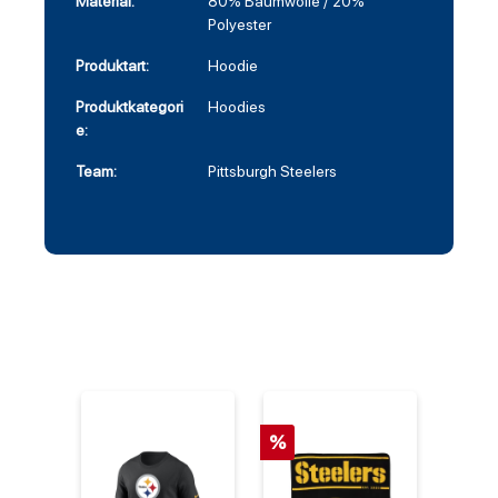
Material:
80% Baumwolle / 20%
Polyester
Produktart:
Hoodie
Produktkategori
Hoodies
e:
Team:
Pittsburgh Steelers
%
%