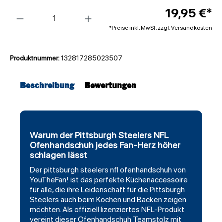
Anzahl
19,95 €*
*Preise inkl. MwSt. zzgl. Versandkosten
Produktnummer:
132817285023507
Beschreibung
Bewertungen
Warum der Pittsburgh Steelers NFL
Ofenhandschuh jedes Fan-Herz höher
schlagen lässt
Der
pittsburgh steelers
nfl ofenhandschuh von
YouTheFan! ist das perfekte Küchenaccessoire
für alle, die ihre Leidenschaft für die Pittsburgh
Steelers auch beim Kochen und Backen zeigen
möchten. Als offiziell lizenziertes NFL-Produkt
vereint dieser Ofenhandschuh Teamstolz mit