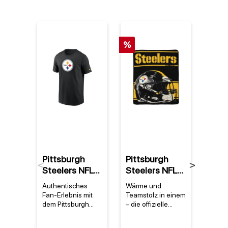
%
%
Pittsburgh
Pittsburgh
Pitt
Previous
Next
Steelers NFL
Steelers NFL
Stee
Nike Essential
Super Plush
Ridd
Authentisches
Wärme und
Ein St
Logo T-Shirt
Run Decke
Salu
Fan-Erlebnis mit
Teamstolz in einem
Gesch
Schwarz
Serv
dem Pittsburgh
– die offizielle
Mini-
Steelers Nike
Steelers-Decke
pittsb
Spee
Essential Logo T-
Die Pittsburgh
nfl ri
Hel