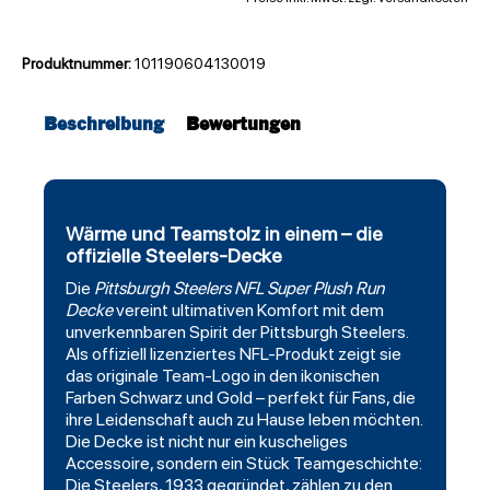
Produktnummer:
101190604130019
Beschreibung
Bewertungen
Wärme und Teamstolz in einem – die
offizielle Steelers-Decke
Die
Pittsburgh Steelers
NFL Super Plush Run
Decke
vereint ultimativen Komfort mit dem
unverkennbaren Spirit der Pittsburgh Steelers.
Als offiziell lizenziertes NFL-Produkt zeigt sie
das originale Team-Logo in den ikonischen
Farben Schwarz und Gold – perfekt für Fans, die
ihre Leidenschaft auch zu Hause leben möchten.
Die Decke ist nicht nur ein kuscheliges
Accessoire, sondern ein Stück Teamgeschichte:
Die Steelers, 1933 gegründet, zählen zu den