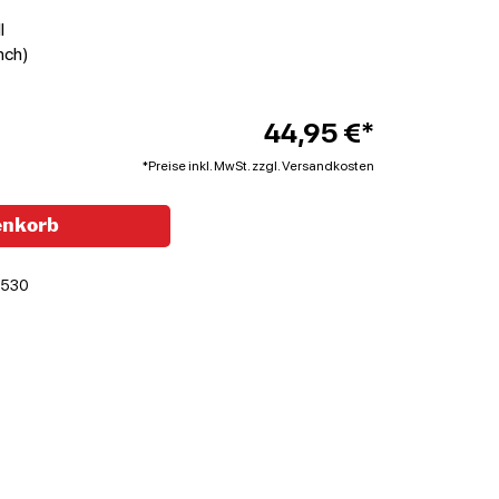
l
nch)
44,95 €*
*Preise inkl. MwSt. zzgl. Versandkosten
enkorb
1530