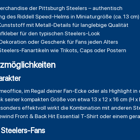
-Merchandise der Pittsburgh Steelers – authentisch
ng des Riddell Speed-Helms in Miniaturgröße (ca. 13 cm)
unststoff mit Metall-Details für langlebige Qualität
fkleber für den typischen Steelers-Look
Dekoration oder Geschenk für Fans jeden Alters
teelers-Fanartikeln wie Trikots, Caps oder Postern
zmöglichkeiten
arakter
eoffice, im Regal deiner Fan-Ecke oder als Highlight in d
 seiner kompakten Größe von etwa 13 x 12 x 16 cm (H x B x
esonders effektvoll wirkt die Kombination mit anderen S
ewind Front & Back Hit Essential T-Shirt
oder einem ger
 Steelers-Fans