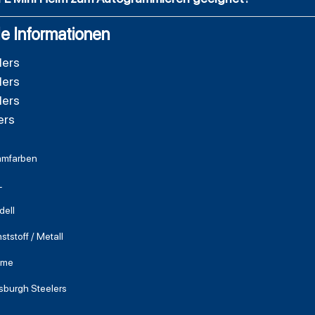
e Informationen
lers
lers
lers
ers
amfarben
L
dell
ststoff / Metall
lme
tsburgh Steelers