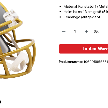
Material: Kunststoff / Metal
Helm ist ca. 13 cm groß (5 I
Teamlogo (aufgeklebt)
Anzahl
Stk
In den War
Produktnummer:
10609585563
n