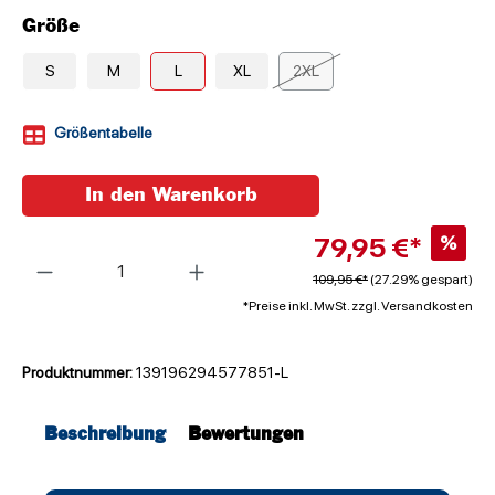
Größe
S
M
L
XL
2XL
Größentabelle
In den Warenkorb
79,95 €*
%
Anzahl
109,95 €*
(27.29% gespart)
*Preise inkl. MwSt. zzgl. Versandkosten
Produktnummer:
139196294577851-L
Beschreibung
Bewertungen