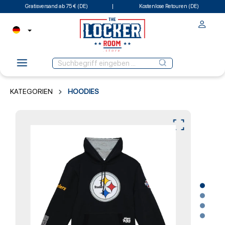
Gratisversand ab 75 € (DE)
Kostenlose Retouren (DE)
KATEGORIEN
HOODIES