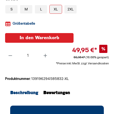
S
M
L
XL
2XL
Größentabelle
In den Warenkorb
49,95 €*
%
Anzahl
59,95 €*
(16.68% gespart)
*Preise inkl. MwSt. zzgl. Versandkosten
Produktnummer:
139196294585832-XL
Beschreibung
Bewertungen