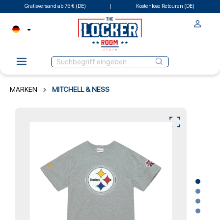
Gratisversand ab 75 € (DE)
Kostenlose Retouren (DE)
MARKEN
MITCHELL & NESS