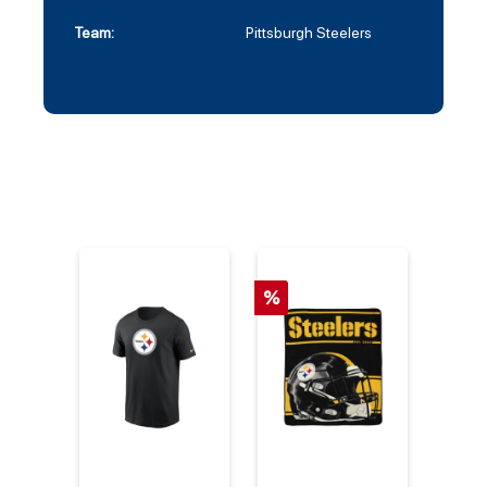
Team:
Pittsburgh Steelers
%
%