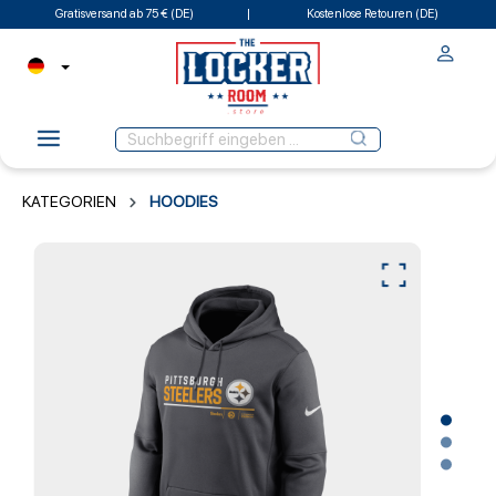
Gratisversand ab 75 € (DE)
Kostenlose Retouren (DE)
KATEGORIEN
HOODIES