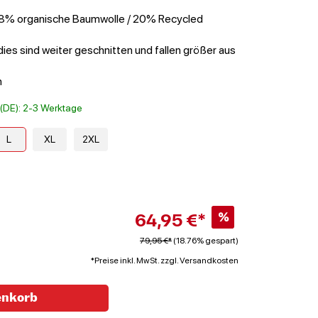
 8% organische Baumwolle / 20% Recycled
ies sind weiter geschnitten und fallen größer aus
h
t (DE): 2-3 Werktage
L
XL
2XL
64,95 €*
%
79,95 €*
(18.76% gespart)
*Preise inkl. MwSt. zzgl. Versandkosten
enkorb