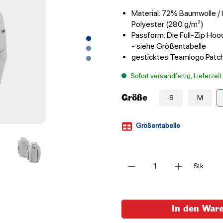
Material: 72% Baumwolle /
Polyester (280 g/m²)
Passform: Die Full-Zip Hood
- siehe Größentabelle
gesticktes Teamlogo Patc
Sofort versandfertig, Lieferzei
Größe
S
M
Größentabelle
Anzahl
Stk
In den War