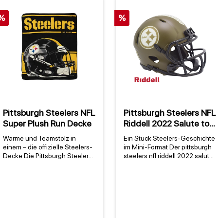
%
%
Pittsburgh Steelers NFL
Pittsburgh Steelers NFL
Super Plush Run Decke
Riddell 2022 Salute to
Service NFL Speed Mini
Wärme und Teamstolz in
Ein Stück Steelers-Geschichte
Helm
einem – die offizielle Steelers-
im Mini-Format Der pittsburgh
Decke Die Pittsburgh Steelers
steelers nfl riddell 2022 salute
NFL Super Plush Run Decke
to service nfl speed mini helm
vereint ultimativen Komfort mit
vereint Teamstolz mit offizieller
dem unverkennbaren Spirit der
NFL-Lizenz in einem
Pittsburgh Steelers. Als offiziell
hochwertigen Sammlerstück.
lizenziertes NFL-Produkt zeigt
Als exklusiver Hersteller von
sie das originale Team-Logo in
NFL-Fanhelmen bringt Riddell
den ikonischen Farben
mit diesem Mini-Helm die