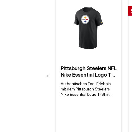
Pittsburgh Steelers NFL
Nike Essential Logo T-
Previous
Shirt Schwarz
Authentisches Fan-Erlebnis
mit dem Pittsburgh Steelers
Nike Essential Logo T-Shirt
Das Pittsburgh Steelers Nike
Essential Logo T-Shirt ist das
perfekte Kleidungsstück für
alle, die ihre Leidenschaft für
die Pittsburgh Steelers und die
NFL zeigen möchten. Als
offizielles NFL-Merchandise