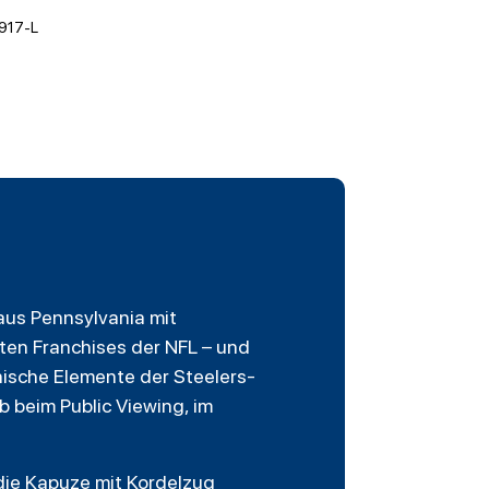
917-L
aus Pennsylvania mit
ten Franchises der NFL – und
onische Elemente der Steelers-
 beim Public Viewing, im
 die Kapuze mit Kordelzug