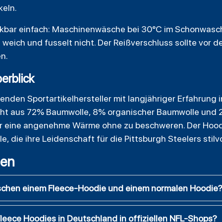
keln.
enkbar einfach: Maschinenwäsche bei 30°C im Schonwas
f weich und fusselt nicht. Der Reißverschluss sollte vo
n.
erblick
hrenden Sportartikelhersteller mit langjähriger Erfahrung 
teht aus 72% Baumwolle, 8% organischer Baumwolle und 
r eine angenehme Wärme ohne zu beschweren. Der Hoodie
lle, die ihre Leidenschaft für die Pittsburgh Steelers stil
gen
ischen einem Fleece-Hoodie und einem normalen Hoodie
Fleece Hoodies in Deutschland in offiziellen NFL-Shops?