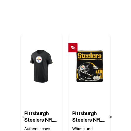
%
%
Pittsburgh
Pittsburgh
Pitt
Previous
Next
Steelers NFL
Steelers NFL
Stee
Nike Essential
Super Plush
Ridd
Authentisches
Wärme und
Ein St