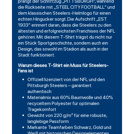
prangt der Schriftzug „PITTSBURGH“, während
die Rückseite mit „STEEL CITY
FOOTBALL
“ und
dem klassischen Steelers-Helmlogo für einen
echten Hingucker sorgt. Die Aufschrift „EST.
1933“ erinnert daran, dass die Steelers zu den
ältesten und erfolgreichsten Franchises der NFL
gehören. Mit diesem T-Shirt trägst du nicht nur
ein Stück Sportgeschichte, sondern auch ein
Design, das sowohl im Stadion als auch in der
Stadt funktioniert.
Warum dieses T-Shirt ein Muss für Steelers-
Fans ist
Offiziell lizenziert von der NFL und den
Pittsburgh Steelers – garantiert
authentisch
Materialmix aus 60% Baumwolle und 40%
recyceltem Polyester für optimalen
Tragekomfort
Gewicht von 220 g/m² für eine robuste,
langlebige Passform
Markante Teamfarben Schwarz, Gold und
Weiß mit historischen Designelementen