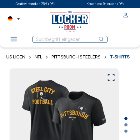
Gratisversand ab 75 € (DE)
Kostenlose Retouren (DE)
US LIGEN
NFL
PITTSBURGH STEELERS
T-SHIRTS