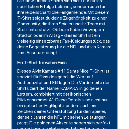
Die New Orleans Saints sind nicht nur für ihre
sportlichen Erfolge bekannt, sondern auch für
ihre leidenschaftliche Fangemeinde. Mit diesem
T-Shirt zeigst du deine Zugehörigkeit zu einer
Community, die ihren Spieler und ihr Team mit
Stolz unterstützt. Ob beim Public Viewing, im
Stadion oder im Alltag – dieses Shirt ist ein
vielseitig einsetzbares Fan-Kleidungsstück, das
deine Begeisterung für die NFL und Alvin Kamara
zum Ausdruck bringt.
Ein T-Shirt für wahre Fans
Dieses Alvin Kamara #41 Saints Nike T-Shirt ist
speziell für Fans designed, die Wert auf
Authentizität und Stil legen. Die Vorderseite des
Shirts ziert der Name 'KAMARA' in goldenen
Lettern, kombiniert mit der ikonischen
Rückennummer 41. Diese Details sind nicht nur
ein optisches Highlight, sondern auch ein
Zeichen deiner Unterstützung für den Spieler,
der seit Jahren die NFL mit seinen Leistungen
prägt. Die goldenen Akzente heben sich perfekt
vom
schwarzen
Hintergrund ab und sorgen für