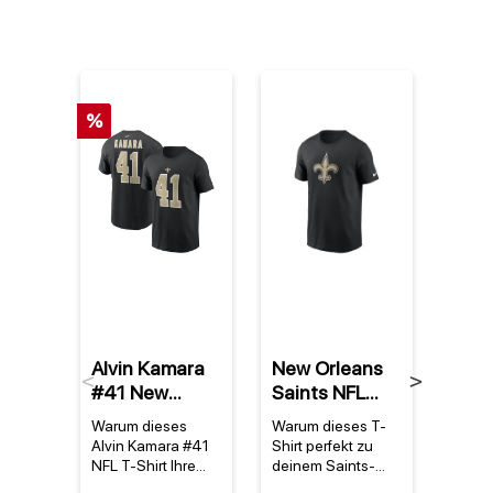
%
Alvin Kamara
New Orleans
New 
Previous
Next
#41 New
Saints NFL
Sain
Orleans Saints
Nike Essential
Nike
Warum dieses
Warum dieses T-
Warum
NFL Nike
Logo T-Shirt
Com
Alvin Kamara #41
Shirt perfekt zu
Shirt 
Player T-Shirt
Schwarz
Per
NFL T-Shirt Ihre
deinem Saints-
echte
Sammlung
Stolz passt Das
ist D
Schwarz
T-Sh