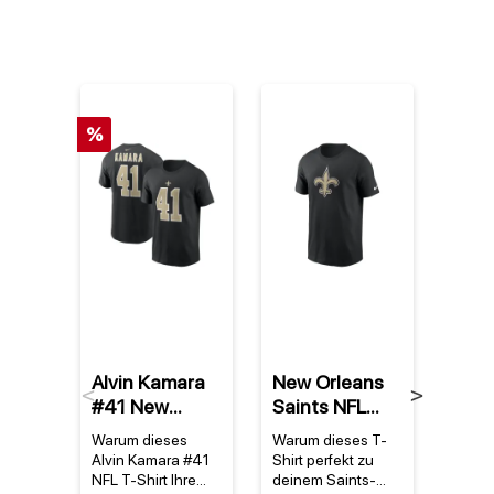
%
Alvin Kamara
New Orleans
New 
Previous
Next
#41 New
Saints NFL
Sain
Orleans Saints
Nike Essential
Nike
Warum dieses
Warum dieses T-
Warum
NFL Nike
Logo T-Shirt
Com
Alvin Kamara #41
Shirt perfekt zu
Shirt 
Player T-Shirt
Schwarz
Per
NFL T-Shirt Ihre
deinem Saints-
echte