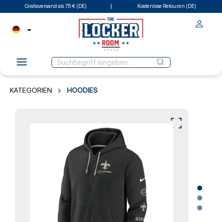
Gratisversand ab 75 € (DE)
Kostenlose Retouren (DE)
KATEGORIEN
HOODIES