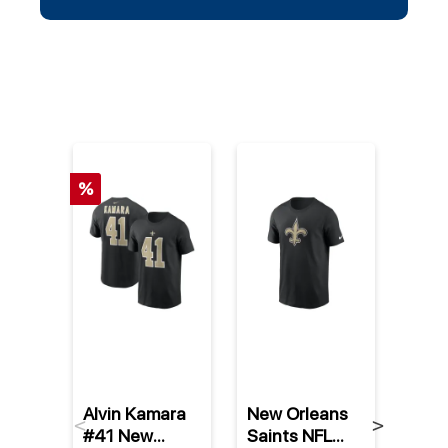
%
Alvin Kamara
New Orleans
New 
Previous
Next
#41 New
Saints NFL
Sain