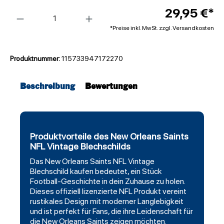
Anzahl
29,95 €*
*Preise inkl. MwSt. zzgl. Versandkosten
Produktnummer:
115733947172270
Beschreibung
Bewertungen
Produktvorteile des New Orleans Saints
NFL Vintage Blechschilds
Das
New Orleans Saints
NFL
Vintage
Blechschild kaufen bedeutet, ein Stück
Football-Geschichte in dein Zuhause zu holen.
Dieses offiziell lizenzierte NFL Produkt vereint
rustikales Design mit moderner Langlebigkeit
und ist perfekt für Fans, die ihre Leidenschaft für
die New Orleans Saints zeigen möchten.