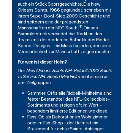
auch ein Stück Sportgeschichte. Die New
Orleans
Saints
, 1966 gegründet, schrieben mit
ihrem Super-Bowl-Sieg 2009 Geschichte und
sind seitdem eine der prägendsten
[1]
Mannschaften der NFC South
. Dieses
Sammlerstück verbindet die Tradition des
Teams mit der modernen Ästhetik des Riddell
Speed-Designs – ein Muss für jeden, der seine
Verbundenheit zur Mannschaft zeigen möchte.
Für wen ist dieser Helm?
Der
New Orleans Saints NFL Riddell 2022 Salute
to Service NFL Speed Mini Helm
richtet sich an
drei Zielgruppen:
Sammler: Offizielle Riddell-Minihelme sind
fester Bestandteil des NFL-Collectibles-
Sortiments und steigen oft im Wert –
besonders limitierte Editionen wie diese.
Fans: Ob als Dekoration im Wohnzimmer
oder im Fan-Shop – der Helm ist ein
Statement für echte Saints-Anhänger.