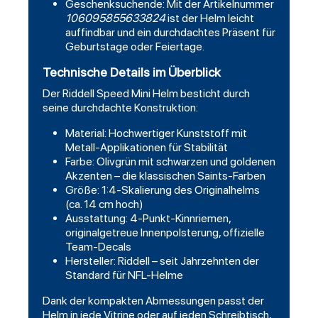
Geschenksuchende: Mit der Artikelnummer
106095855633824
ist der Helm leicht
auffindbar und ein durchdachtes Präsent für
Geburtstage oder Feiertage.
Technische Details im Überblick
Der Riddell Speed Mini Helm besticht durch
seine durchdachte Konstruktion:
Material: Hochwertiger Kunststoff mit
Metall-Applikationen für Stabilität
Farbe: Olivgrün mit schwarzen und goldenen
Akzenten – die klassischen Saints-Farben
Größe: 1:4-Skalierung des Originalhelms
(ca. 14 cm hoch)
Ausstattung: 4-Punkt-Kinnriemen,
originalgetreue Innenpolsterung, offizielle
Team-Decals
Hersteller: Riddell – seit Jahrzehnten der
Standard für NFL-Helme
Dank der kompakten Abmessungen passt der
Helm in jede Vitrine oder auf jeden Schreibtisch,