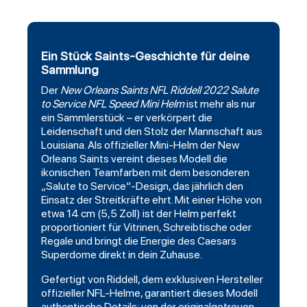
Ein Stück Saints-Geschichte für deine
Sammlung
Der
New Orleans Saints
NFL Riddell 2022 Salute
to Service NFL Speed Mini Helm
ist mehr als nur
ein Sammlerstück – er verkörpert die
Leidenschaft und den Stolz der Mannschaft aus
Louisiana. Als offizieller Mini-Helm der New
Orleans Saints vereint dieses Modell die
ikonischen Teamfarben mit dem besonderen
„Salute to Service“-Design, das jährlich den
Einsatz der Streitkräfte ehrt. Mit einer Höhe von
etwa 14 cm (5,5 Zoll) ist der Helm perfekt
proportioniert für Vitrinen, Schreibtische oder
Regale und bringt die Energie des Caesars
Superdome direkt in dein Zuhause.
Gefertigt von Riddell, dem exklusiven Hersteller
offizieller
NFL-Helme
, garantiert dieses Modell
authentische Details: von der originalgetreuen