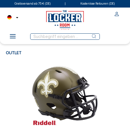
Gratisversand ab 75 € (DE)
Kostenlose Retouren (DE)
OUTLET