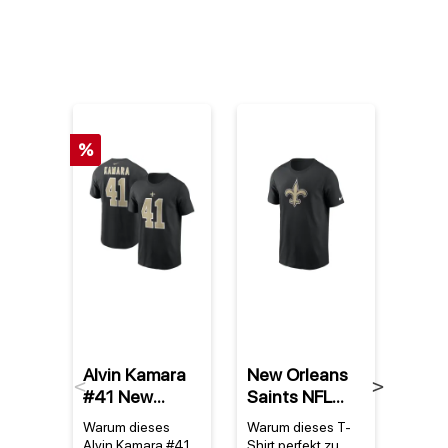
%
Alvin Kamara
New Orleans
New 
Previous
Next
#41 New
Saints NFL
Sain
Orleans Saints
Nike Essential
Nike
Warum dieses
Warum dieses T-
Warum
NFL Nike
Logo T-Shirt
Com
Alvin Kamara #41
Shirt perfekt zu
Shirt 