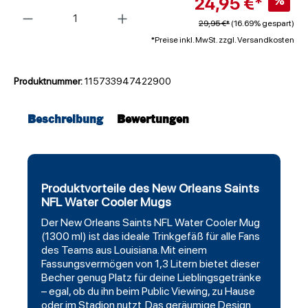
24,95 €*
%
Anzahl
29,95 €*
(16.69% gespart)
*Preise inkl. MwSt. zzgl. Versandkosten
Produktnummer:
115733947422900
Beschreibung
Bewertungen
Produktvorteile des New Orleans Saints
NFL Water Cooler Mugs
Der
New Orleans Saints
NFL Water Cooler Mug
(1300 ml) ist das ideale Trinkgefäß für alle Fans
des Teams aus Louisiana. Mit einem
Fassungsvermögen von 1,3 Litern bietet dieser
Becher genug Platz für deine Lieblingsgetränke
– egal, ob du ihn beim Public Viewing, zu Hause
oder im Stadion nutzt. Das geräumige Design