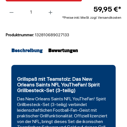
Anzahl
59,95 €*
*Preise inkl. MwSt. zzgl. Versandkosten
Produktnummer:
132810689027133
Beschreibung
Bewertungen
Grillspaß mit Teamstolz: Das New
Orleans Saints NFL YouTheFan! Spirit
Grillbesteck-Set (3-teilig)
Das
New Orleans Saints
NFL YouTheFan! Spirit
Grillbesteck-Set (3-teilig) verbindet
leidenschaftlichen
Football
-Fan-Geist mit
praktischer Grillfunktionalität. Offiziell lizenziert
von der NFL, bringt dieses Set die ikonischen