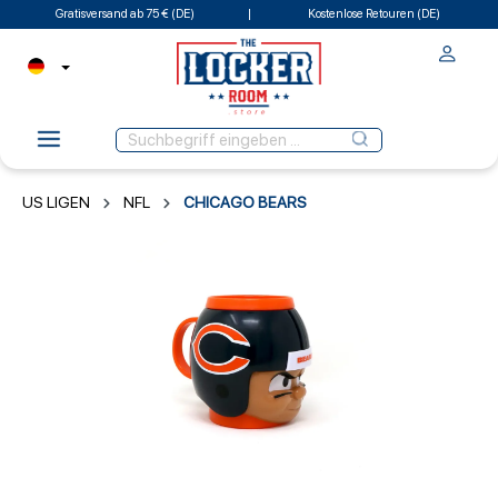
Gratisversand ab 75 € (DE)
Kostenlose Retouren (DE)
US LIGEN
NFL
CHICAGO BEARS