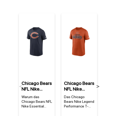
%
Chicago Bears
Chicago Bears
Chic
Previous
Next
NFL Nike
NFL Nike
NFL 
Essential Logo
Legend
2022
Warum das
Das Chicago
Ein S
T-Shirt Navy
Community
Serv
Chicago Bears NFL
Bears Nike Legend
Bears
Performance
Spee
Nike Essential
Performance T-
für de
Logo T-Shirt Navy
Shirt –
Samm
T-Shirt
Hel
dein neues
Leidenschaft in
Chica