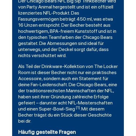
Der Chicago Bears NFL Big Sip Trinkbecher wird
von Party Animal hergestellt und ist ein offiziell
lizenziertes NFL-Produkt. Das
Fassungsvermögen beträgt 450 ml, was etwa
16 Unzen entspricht. Der Becher besteht aus
hochwertigem, BPA-freiem Kunststoff und ist in
den typischen Teamfarben der Chicago Bears
gestaltet. Die Abmessungen sind ideal für
unterwegs, und der Deckel sorgt dafür, dass
nichts verschüttet wird.
Als Teil der Drinkware-Kollektion von The Locker
Room ist dieser Becher nicht nur ein praktisches
Accessoire, sondern auch ein Statement für
deine Fan-Leidenschaft. Die Chicago Bears, eine
der traditionsreichsten Mannschaften der NFL,
haben seit ihrer Gründung zahlreiche Erfolge
gefeiert – darunter acht NFL-Meisterschaften
[1]
und einen Super-Bowl-Sieg
. Mit diesem
Becher trägst du ein Stück dieser Geschichte
bei dir.
Häufig gestellte Fragen