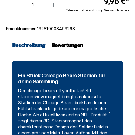
9,95 €*
*Preise inkl. MwSt. zzgl. Versandkosten
Produktnummer:
132810008493298
Beschreibung
Bewertungen
Ein Stück Chicago Bears Stadion für
deine Sammlung
Der
chicago bears
nfl youthefan! 3d
stadiumview magnet bringt das ikonische
Stadion der Chicago Bears direkt an deinen
Kühlschrank oder jede andere magnetische
[1]
Fläche. Als offiziell lizenziertes NFL-Produkt
zeigt dieser 3D-Stadionmagnet das
charakteristische Design des Soldier Field in
einem präzisen Multi-Layer-Aufbau. Mit den