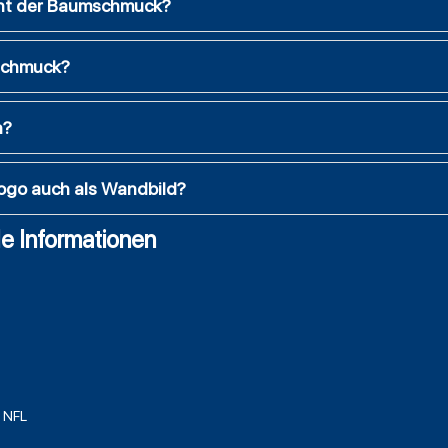
eht der Baumschmuck?
schmuck?
h?
ogo auch als Wandbild?
e Informationen
NFL