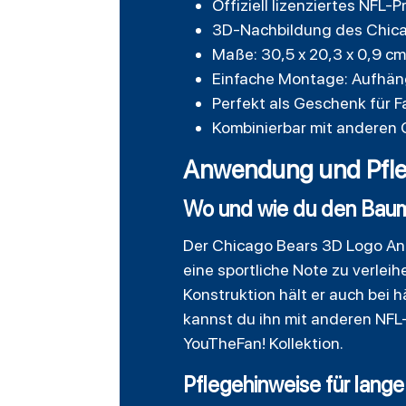
Offiziell lizenziertes NFL
3D-Nachbildung des Chic
Maße: 30,5 x 20,3 x 0,9 c
Einfache Montage: Aufhäng
Perfekt als Geschenk für 
Kombinierbar mit anderen 
Anwendung und Pfl
Wo und wie du den Bau
Der
Chicago
Bears 3D Logo Anh
eine sportliche Note zu verlei
Konstruktion hält er auch bei 
kannst du ihn mit anderen NF
YouTheFan! Kollektion.
Pflegehinweise für lang