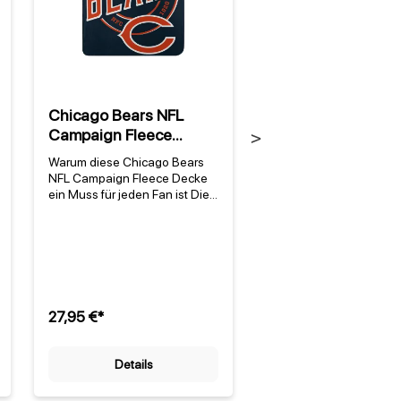
Chicago Bears NFL
Chicago Bears NF
Campaign Fleece
Shopping Bag
Next
Decke
Warum diese Chicago Bears
Praktische Begleiterin f
NFL Campaign Fleece Decke
und Shopping-Tage Di
ein Muss für jeden Fan ist Die
Chicago Bears NFL Sh
Chicago Bears NFL Campaign
Bag vereint Teamstolz m
Fleece Decke von Northwest
Alltagstauglichkeit – ei
ist mehr als nur eine
strapazierfähige
kuschelige Softdecke – sie ist
Einkaufstasche aus 1
ein Statement für alle Fans der
Nylon, die nicht nur durc
traditionsreichen Mannschaft
markantes Design in d
aus der Windy City. Mit dem
Teamfarben der Chicag
27,95 €*
6,95 €*
markanten Teamnamen, der
Bears überzeugt, sonde
sich quer über die gesamte
auch durch ihre Robusth
Decke zieht, zeigt sie sofort,
Gegründet 1920, steht 
Details
Details
wo deine Loyalität liegt. Die
Franchise für eine der
Chicago Bears sind eines der
erfolgreichsten Geschi