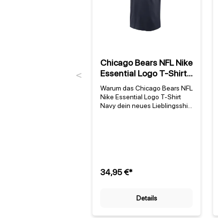
Chicago Bears NFL Nike
Essential Logo T-Shirt
Previous
Navy
Warum das Chicago Bears NFL
Nike Essential Logo T-Shirt
Navy dein neues Lieblingsshirt
wird Das chicago bears nike
essential logo t-shirt ist mehr
als nur ein Fanartikel – es ist
ein offizielles NFL-
Lizenzprodukt von Nike, das
die Leidenschaft für die
Chicago Bears perfekt
34,95 €*
einfängt. Gegründet 1920,
zählt das Team zu den
traditionsreichsten Franchises
Details
der NFL und hat mit acht NFL-
Meisterschaften und einem