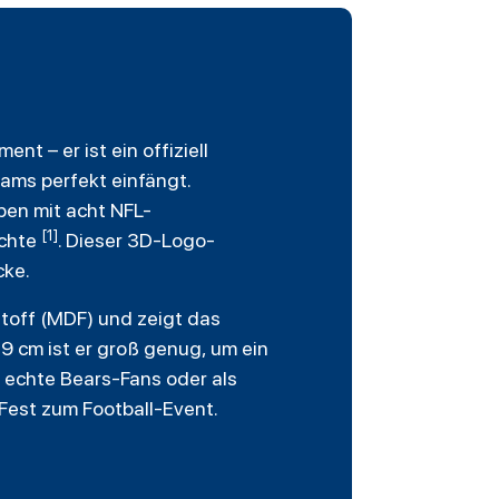
t – er ist ein offiziell
eams perfekt einfängt.
ben mit acht NFL-
[1]
ichte
. Dieser 3D-Logo-
cke.
toff (MDF) und zeigt das
9 cm ist er groß genug, um ein
 echte Bears-Fans oder als
Fest zum Football-Event.