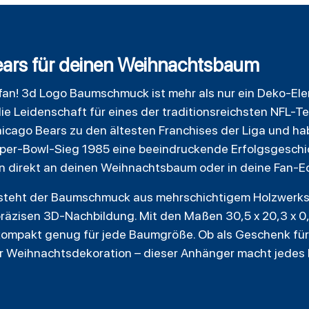
ears für deinen Weihnachtsbaum
n! 3d Logo Baumschmuck ist mehr als nur ein Deko-Elemen
die Leidenschaft für eines der traditionsreichsten NFL-T
icago Bears zu den ältesten Franchises der Liga und ha
per-Bowl-Sieg 1985 eine beeindruckende Erfolgsgesch
on direkt an deinen Weihnachtsbaum oder in deine Fan-E
esteht der Baumschmuck aus mehrschichtigem Holzwerks
präzisen 3D-Nachbildung. Mit den Maßen 30,5 x 20,3 x 0,
r kompakt genug für jede Baumgröße. Ob als Geschenk für
ner Weihnachtsdekoration – dieser Anhänger macht jedes 