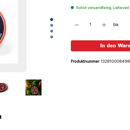
Sofort versandfertig, Lieferzei
Anzahl
Stk
In den War
Produktnummer:
13281000849
n