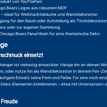
-Produkt von YouTheFan!
ago Bears Logos aus robustem MDF
m – ideal für Weihnachtsbäume und Wanddekoration
ung für den Baum oder Aufstellung als Tischdekoratio
Fans oder zur eigenen Sammlung
Chicago Bears Fanartikeln für eine thematische Deko
ege
mschmuck einsetzt
änger ist vielseitig einsetzbar: Hänge ihn an deinen 
hen, oder nutze ihn als Wanddekoration in deinem Fan-Zi
häufigem Einsatz seine Form und Farbe. Für eine noch ein
L-Deko-Elementen kombinieren – etwa mit
Untersetzern
o
e Freude