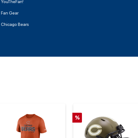
YouTheFan!
Fan Gear
Chicago Bears
%