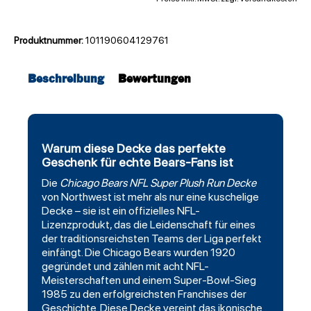
Produktnummer:
101190604129761
Beschreibung
Bewertungen
Warum diese Decke das perfekte
Geschenk für echte Bears-Fans ist
Die
Chicago Bears
NFL Super Plush Run
Decke
von
Northwest
ist mehr als nur eine kuschelige
Decke – sie ist ein offizielles NFL-
Lizenzprodukt, das die Leidenschaft für eines
der traditionsreichsten Teams der Liga perfekt
einfängt. Die Chicago Bears wurden 1920
gegründet und zählen mit acht NFL-
Meisterschaften und einem Super-Bowl-Sieg
1985 zu den erfolgreichsten Franchises der
Geschichte. Diese Decke vereint das ikonische