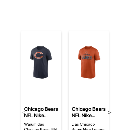
%
Chicago Bears
Chicago Bears
Chic
Previous
Next
NFL Nike
NFL Nike
NFL 
Essential Logo
Legend
2022
Warum das
Das Chicago
Ein S
T-Shirt Navy
Community
Serv
Chicago Bears NFL
Bears Nike Legend
Bears