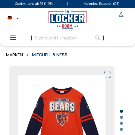
Gratisversand ab 75 € (DE)
Kostenlose Retouren (DE)
MARKEN
MITCHELL & NESS