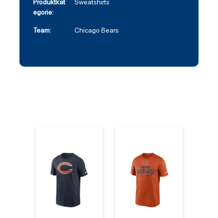
Produktkat
Sweatshirts
egorie:
Team:
Chicago Bears
%