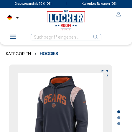
Gratisversand ab 75 € (DE)
Kostenlose Retouren (DE)
KATEGORIEN
HOODIES