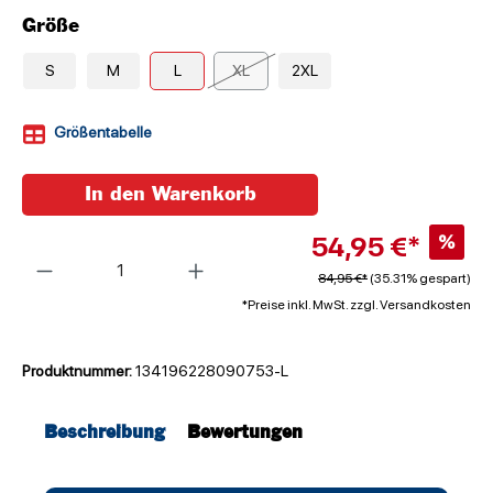
Größe
S
M
L
XL
2XL
Größentabelle
In den Warenkorb
54,95 €*
%
Anzahl
84,95 €*
(35.31% gespart)
*Preise inkl. MwSt. zzgl. Versandkosten
Produktnummer:
134196228090753-L
Beschreibung
Bewertungen