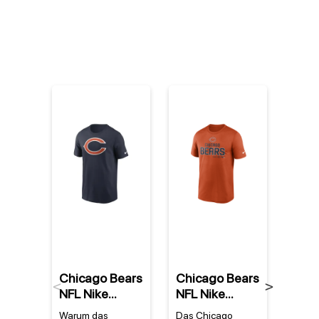
%
Chicago Bears
Chicago Bears
Chic
Previous
Next
NFL Nike
NFL Nike
NFL 
Essential Logo
Legend
2022
Warum das
Das Chicago
Ein S