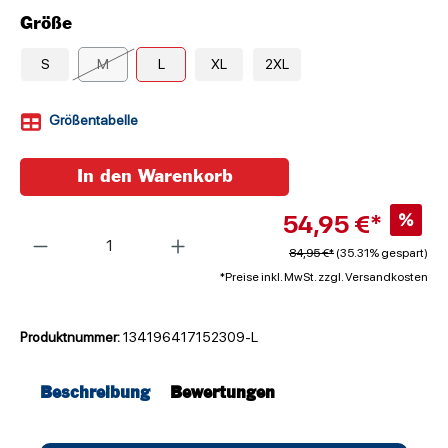
Größe
S
M
L
XL
2XL
Größentabelle
In den Warenkorb
54,95 €*
%
Anzahl
84,95 €*
(35.31% gespart)
*Preise inkl. MwSt. zzgl. Versandkosten
Produktnummer:
134196417152309-L
Beschreibung
Bewertungen