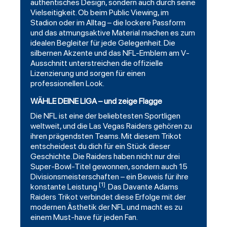
authentisches Design, sondern auch durch seine
Vielseitigkeit. Ob beim Public Viewing, im
Stadion oder im Alltag – die lockere Passform
und das atmungsaktive Material machen es zum
idealen Begleiter für jede Gelegenheit. Die
silbernen Akzente und das NFL-Emblem am V-
Ausschnitt unterstreichen die offizielle
Lizenzierung und sorgen für einen
professionellen Look.
WÄHLE DEINE LIGA – und zeige Flagge
Die NFL ist eine der beliebtesten Sportligen
weltweit, und die Las Vegas Raiders gehören zu
ihren prägendsten Teams. Mit diesem Trikot
entscheidest du dich für ein Stück dieser
Geschichte. Die Raiders haben nicht nur drei
Super-Bowl-Titel gewonnen, sondern auch 15
Divisionsmeisterschaften – ein Beweis für ihre
[1]
konstante Leistung
. Das Davante Adams
Raiders Trikot verbindet diese Erfolge mit der
modernen Ästhetik der NFL und macht es zu
einem Must-have für jeden Fan.