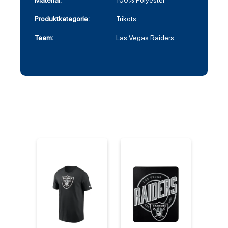
Material:
100% Polyester
Produktkategorie:
Trikots
Team:
Las Vegas Raiders
%