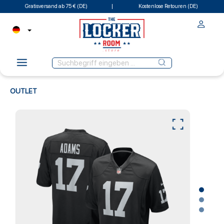
Gratisversand ab 75 € (DE)
Kostenlose Retouren (DE)
OUTLET