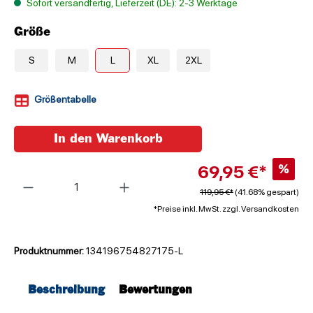
Sofort versandfertig, Lieferzeit (DE): 2-3 Werktage
Größe
S
M
L
XL
2XL
Größentabelle
In den Warenkorb
69,95 €*
%
Anzahl
119,95 €*
(41.68% gespart)
*Preise inkl. MwSt. zzgl. Versandkosten
Produktnummer:
134196754827175-L
Beschreibung
Bewertungen