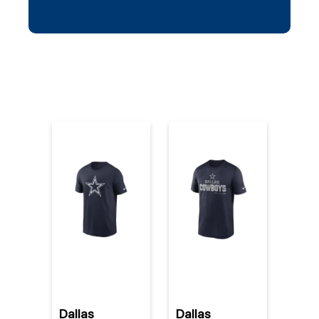
%
Dallas
Dallas
Dak 