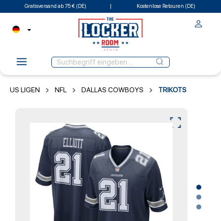
Gratisversand ab 75 € (DE)
Kostenlose Retouren (DE)
US LIGEN
NFL
DALLAS COWBOYS
TRIKOTS