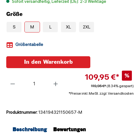
Sofort versandfertig, Lieferzeit (DE): 2-3 Werktage
Größe
S
M
L
XL
2XL
Größentabelle
In den Warenkorb
109,95 €*
%
Anzahl
119,95 €*
(8.34% gespart)
*Preise inkl. MwSt. zzgl. Versandkosten
Produktnummer:
134194321150657-M
Beschreibung
Bewertungen