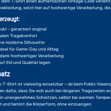
dem T-Shirt einen authentischen Vintage-Look verleiht. 
bekleidung, setzt hier auf hochwertige Verarbeitung, di
erzeugt:
kt – garantiert original
alen Tragekomfort
eine moderne Silhouette
ideal für Game-Day und Alltag
g dank hochwertiger Verarbeitung
auf Stil und Qualität legen
atz
T-Shirt ist vielseitig einsetzbar – ob beim Public Viewing
n dafür, dass Sie sich auch bei längeren Tragezeiten wo
in unangenehmes Schwitzen, selbst bei warmen Temperat
kt und betont die Körperform, ohne einzuengen.