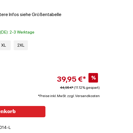
itere Infos siehe Größentabelle
t (DE): 2-3 Werktage
XL
2XL
39,95 €*
%
44,95 €*
(11.12% gespart)
*Preise inkl. MwSt. zzgl. Versandkosten
enkorb
014-L