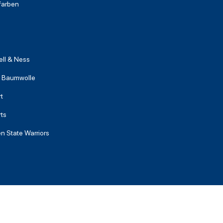
farben
ell & Ness
 Baumwolle
t
rts
n State Warriors