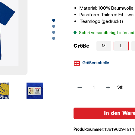
Material: 100% Baumwolle
Passform: Tailored Fit - we
Teamlogo (gedruckt)
Sofort versandfertig, Lieferzei
Größe
M
L
Größentabelle
Anzahl
Stk
In den War
Produktnummer:
139196294914