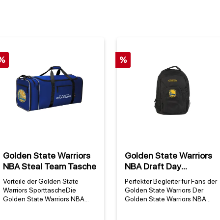
%
%
Golden State Warriors
Golden State Warriors
NBA Steal Team Tasche
NBA Draft Day
Rucksack
Vorteile der Golden State
Perfekter Begleiter für Fans der
Warriors SporttascheDie
Golden State Warriors Der
Golden State Warriors NBA
Golden State Warriors NBA
Steal Team Tasche ist die
Draft Day Rucksack vereint
perfekte Wahl für Fans, die ihre
Teamstolz mit praktischer