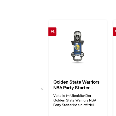
%
Golden State Warriors
NBA Party Starter
Previous
(magnetischer
Vorteile im ÜberblickDer
Metallflaschenöffner)
Golden State Warriors NBA
Party Starter ist ein offiziell
lizenzierter, magnetischer
Metallflaschenöffner, der jedes