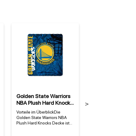
Golden State Warriors
Golden State Warr
NBA Plush Hard Knocks
NBA Zone Read
Next
Decke
Strandtuch
Vorteile im ÜberblickDie
Golden State Warriors
Golden State Warriors NBA
Zone Read Strandtuch 
Plush Hard Knocks Decke ist
Teamstolz in Teamfarb
das perfekte Accessoire für
Golden State Warriors
jeden Fan der Golden State
Zone Read Strandtuch i