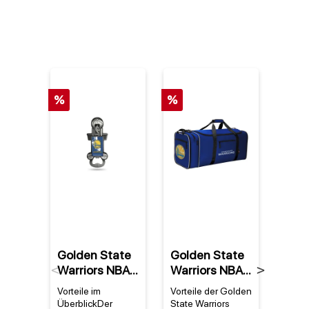
%
%
%
Golden State
Golden State
Gold
Warriors NBA
Warriors NBA
Warr
Previous
Next
Party Starter
Steal Team
Draf
Vorteile im
Vorteile der Golden
Perfek
(magnetischer
Tasche
Ruc
ÜberblickDer
State Warriors
für Fa