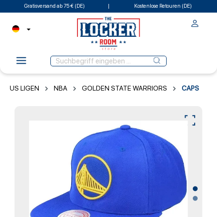
Gratisversand ab 75 € (DE)
Kostenlose Retouren (DE)
US LIGEN
NBA
GOLDEN STATE WARRIORS
CAPS