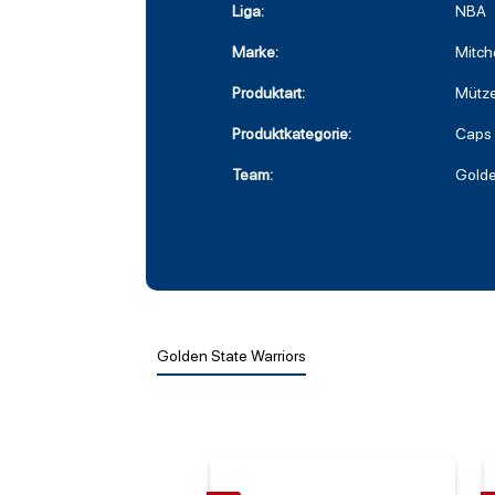
Liga:
NBA
Marke:
Mitch
Produktart:
Mütz
Produktkategorie:
Caps
Team:
Golde
Golden State Warriors