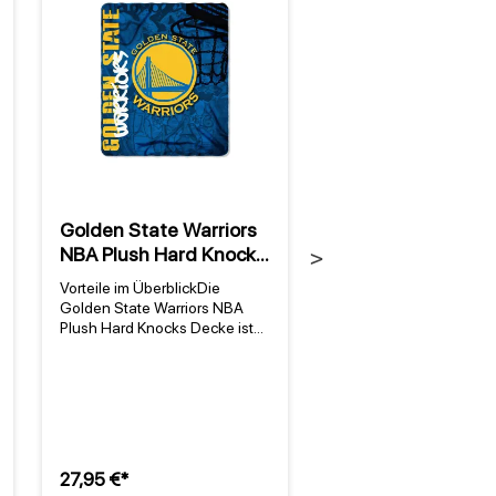
Golden State Warriors
Golden State Warr
NBA Plush Hard Knocks
NBA Zone Read
Next
Decke
Strandtuch
Vorteile im ÜberblickDie
Golden State Warriors
Golden State Warriors NBA
Zone Read Strandtuch 
Plush Hard Knocks Decke ist
Teamstolz in Teamfarb
das perfekte Accessoire für
Golden State Warriors
jeden Fan der Golden State
Zone Read Strandtuch i
Warriors. Diese hochwertige
mehr als ein Accessoire 
Decke ist im offiziellen Design
ein Statement für Fans, 
des Teams gehalten und
Leidenschaft für die Go
besteht zu 100% aus
State Warriors überall z
Polyester, was sie besonders
möchten. Mit dem offizie
27,95 €*
26,95 €*
weich und gemütlich macht.
Teamlogo und einem