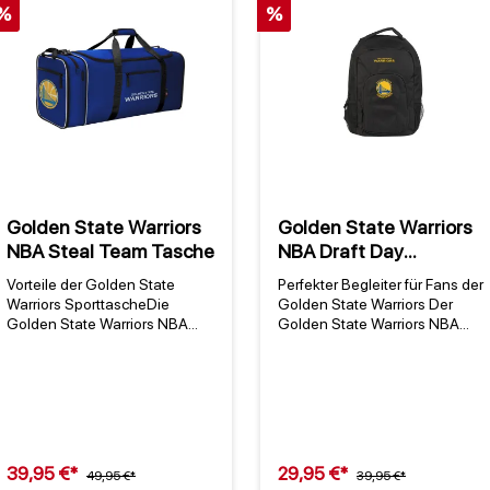
%
%
Golden State Warriors
Golden State Warriors
NBA Steal Team Tasche
NBA Draft Day
Rucksack
Vorteile der Golden State
Perfekter Begleiter für Fans der
Warriors SporttascheDie
Golden State Warriors Der
Golden State Warriors NBA
Golden State Warriors NBA
Steal Team Tasche ist die
Draft Day Rucksack vereint
perfekte Wahl für Fans, die ihre
Teamstolz mit praktischer
Leidenschaft für die
Funktionalität – ideal für
Mannschaft aus San Francisco
Schule, Uni oder den täglichen
überall hin mitnehmen
Weg ins Büro. Mit dem
möchten. Offiziell von der NBA
offiziellen NBA-Logo und den
lizenziert, trägt sie das stolze
Farben der Warriors, die seit
39,95 €*
29,95 €*
49,95 €*
39,95 €*
Logo der Warriors und
1971 in San Francisco