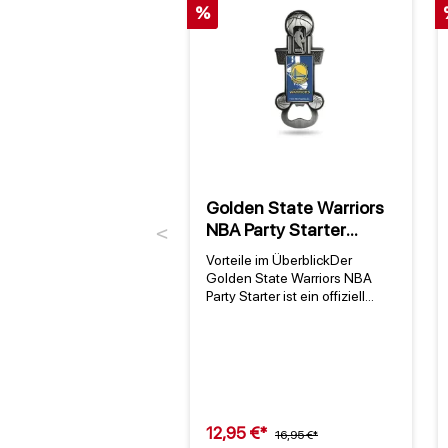
%
Golden State Warriors
NBA Party Starter
Previous
(magnetischer
Vorteile im ÜberblickDer
Metallflaschenöffner)
Golden State Warriors NBA
Party Starter ist ein offiziell
lizenzierter, magnetischer
Metallflaschenöffner, der jedes
Fan-Herz höher schlagen
lässt. Mit lebendigen,
teamfarbenen Grafiken und
einem komfortablen Design ist
dieser Flaschenöffner nicht nur
12,95 €*
16,95 €*
ein praktisches Utensil,