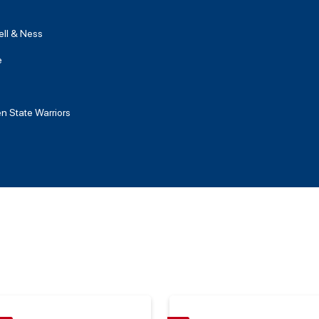
ell & Ness
e
n State Warriors