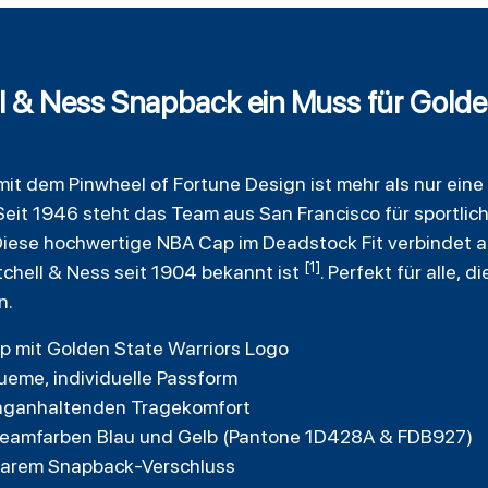
l & Ness Snapback ein Muss für Golde
 dem Pinwheel of Fortune Design ist mehr als nur eine ve
eit 1946 steht das Team aus San Francisco für sportlich
Diese hochwertige NBA Cap im Deadstock Fit verbindet 
[1]
chell & Ness seit 1904 bekannt ist
. Perfekt für alle, d
n.
Cap mit Golden State Warriors Logo
ueme, individuelle Passform
anganhaltenden Tragekomfort
 Teamfarben Blau und Gelb (Pantone 1D428A & FDB927)
lbarem Snapback-Verschluss