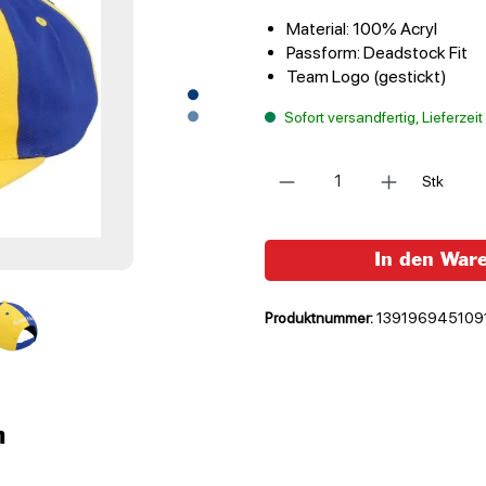
Material: 100% Acryl
Passform: Deadstock Fit
Team Logo (gestickt)
Sofort versandfertig, Lieferzei
Anzahl
Stk
In den War
Produktnummer:
139196945109
n