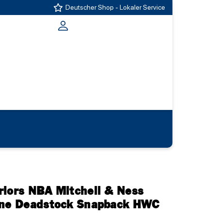
Deutscher Shop - Lokaler Service
riors NBA Mitchell & Ness
une Deadstock Snapback HWC