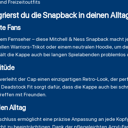
nd Freizeitoutfits
ierst du die Snapback in deinen Allta
te Fans
em Fernseher – diese Mitchell & Ness Snapback macht je
iellen Warriors-Trikot oder einem neutralen
Hoodie
, um d
hält die Kappe auch bei langen Spielabenden problemlos 
itüde
 verleiht der Cap einen einzigartigen Retro-Look, der pe
r Deadstock Fit sorgt dafür, dass die Kappe auch bei sc
reffen mit Freunden.
den Alltag
schluss ermöglicht eine präzise Anpassung an jede Kopf
cht zu beeinträchtigen. Dank der pflegeleichten Acryl-Fa