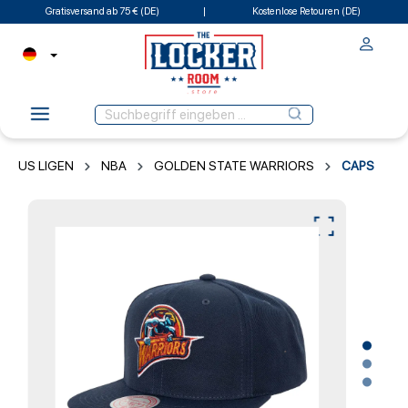
Gratisversand ab 75 € (DE)
Kostenlose Retouren (DE)
US LIGEN
NBA
GOLDEN STATE WARRIORS
CAPS