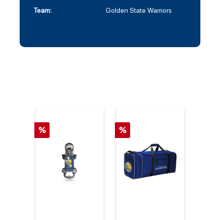
Team:
Golden State Warriors
%
%
%