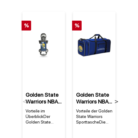
%
%
%
Golden State
Golden State
Gold
Warriors NBA
Warriors NBA
Warr
Previous
Next
Party Starter
Steal Team
Draf
Vorteile im
Vorteile der Golden
Perfek
(magnetischer
Tasche
Ruc
ÜberblickDer
State Warriors
für Fa
Metallflasche
Golden State
SporttascheDie
Golde
Warriors NBA Party
Golden State
Warri
nöffner)
Starter ist ein
Warriors NBA Steal
Golde