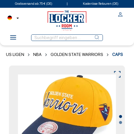
Gratisversand ab 75 € (DE)
Kostenlose Retouren (DE)
US LIGEN
NBA
GOLDEN STATE WARRIORS
CAPS