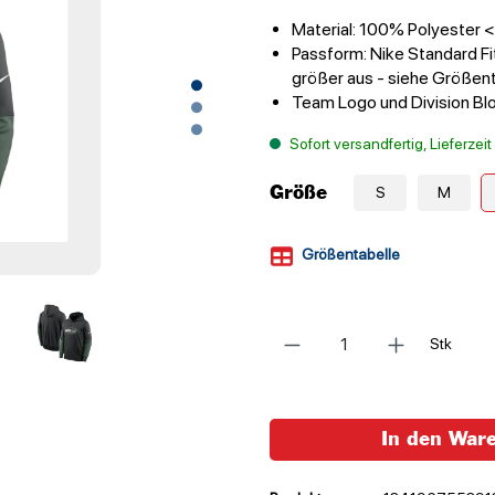
Material: 100% Polyester
Passform: Nike Standard Fit
größer aus - siehe Größen
Team Logo und Division Blo
Sofort versandfertig, Lieferzei
Größe
S
M
Größentabelle
Anzahl
Stk
In den War