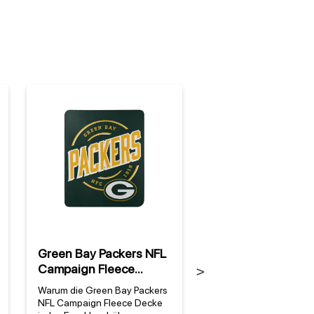
%
Green Bay Packers NFL
Green Bay Packer
Campaign Fleece
Water Cooler Mug
Next
Decke
(1300 ml)
Warum die Green Bay Packers
Der perfekte Begleiter f
NFL Campaign Fleece Decke
echte Fans Mit dem Gr