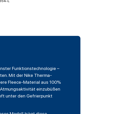
354-L
nster Funktionstechnologie –
hten. Mit der Nike Therma-
were
Fleece
-Material aus 100%
n Atmungsaktivität einzubüßen
oft unter den Gefrierpunkt
eses Modell trägt diese