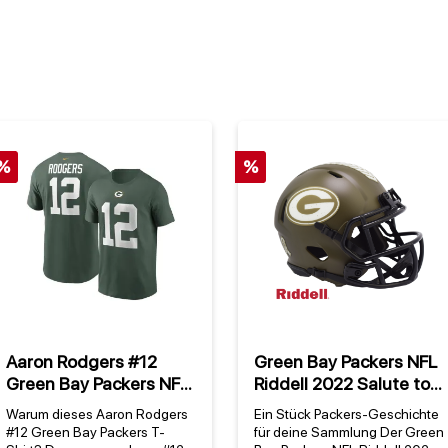
%
%
Aaron Rodgers #12
Green Bay Packers NFL
Green Bay Packers NFL
Riddell 2022 Salute to
Nike Player T-Shirt
Service NFL Speed Mini
Warum dieses Aaron Rodgers
Ein Stück Packers-Geschichte
Grün
Helm
#12 Green Bay Packers T-
für deine Sammlung Der Green