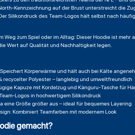
North-Kennzeichnung auf der Brust unterstreicht die Zug
. Der Silikondruck des Team-Logos hält selbst nach häuf
 Weg zum Spiel oder im Alltag: Dieser Hoodie ist mehr al
die Wert auf Qualität und Nachhaltigkeit legen.
 Speichert Körperwärme und hält auch bei Kälte angen
 recycelter Polyester – langlebig und umweltfreundlich
ügige Kapuze mit Kordelzug und Känguru-Tasche für Hä
d Team-Logos in hochwertigem Silikondruck
twa eine Größe größer aus – ideal für bequemes Layering
sign: Kombiniert Teamfarben mit modernem Look
Hoodie gemacht?