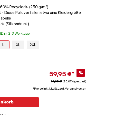
 <60% Recycled> (250 g/m²)
 - Diese Pullover fallen etwa eine Kleidergröße
tabelle
ck (Silikondruck)
t (DE): 2-3 Werktage
L
XL
2XL
59,95 €*
%
74,95 €*
(20.01% gespart)
*Preise inkl. MwSt. zzgl. Versandkosten
enkorb