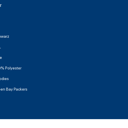
r
hwarz
L
e
% Polyester
odies
en Bay Packers