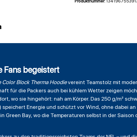
Produktnummer:
134196755391
n
 Fans begeistert
 Color Block Therma
Hoodie
vereint Teamstolz mit moder
nschaft für die Packers auch bei kühlem Wetter zeigen möc
dort, wo sie hingehört: nah am Körper. Das 250 g/m² sch
) speichert Energie und schützt vor Wind, ohne dabei a
 in Green Bay, wo die Temperaturen selbst in der Saison 
ckers zu den traditionsreichsten Teams der NFL – und di