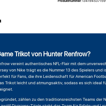
Produktnummer:
134194537159
n
ame Trikot von Hunter Renfrow?
nfrow vereint authentisches NFL-Flair mit dem unverwec
Jersey von Nike trägt es die Nummer 13 des Spielers und 
fekt für Fans, die ihre Leidenschaft für American
Footba
as Trikot leicht und atmungsaktiv, sodass es sich ideal 
eignet.
egründet, zählen zu den traditionsreichsten Teams der N
zwölf Divisions-Titeln steht das Team für Erfolg und Lei