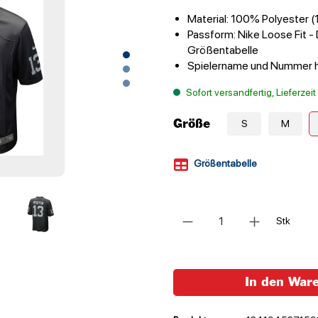
Material: 100% Polyester 
Passform: Nike Loose Fit - 
Größentabelle
Spielername und Nummer ho
Sofort versandfertig, Lieferzei
Größe
S
M
Größentabelle
Anzahl
Stk
In den War