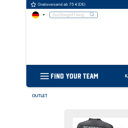
Gratisversand ab 75 € (DE)
FIND YOUR TEAM
K
OUTLET