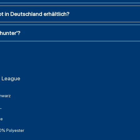
t in Deutschland erhältlich?
hunter'?
l League
hwarz
L
ke
0% Polyester