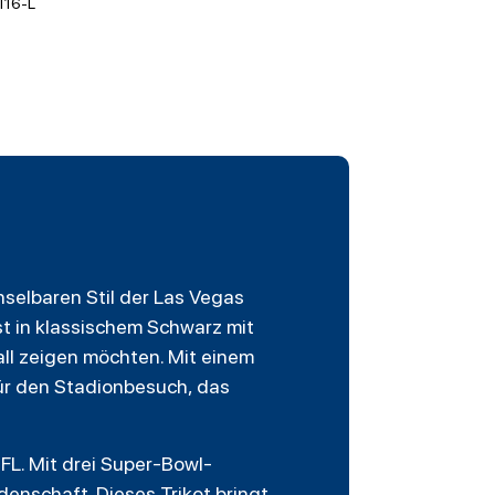
116-L
hselbaren Stil der
Las Vegas
ist in klassischem Schwarz mit
ll
zeigen möchten. Mit einem
für den Stadionbesuch, das
FL. Mit drei Super-Bowl-
denschaft. Dieses Trikot bringt