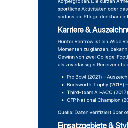
Körpergrößen. Die kurzen Ärme
sportliche Aktivitäten oder da
sodass die Pflege denkbar einf
Karriere & Auszeich
Hunter Renfrow ist ein Wide Re
Momenten zu glänzen, bekannt 
Gewinn von zwei College-Footba
als zuverlässiger Receiver etabl
Pro Bowl (2021) – Auszeich
Burlsworth Trophy (2018) 
Third-team All-ACC (2017)
CFP National Champion (20
Quelle: Daten verifiziert über o
Einsatzgebiete & Sty