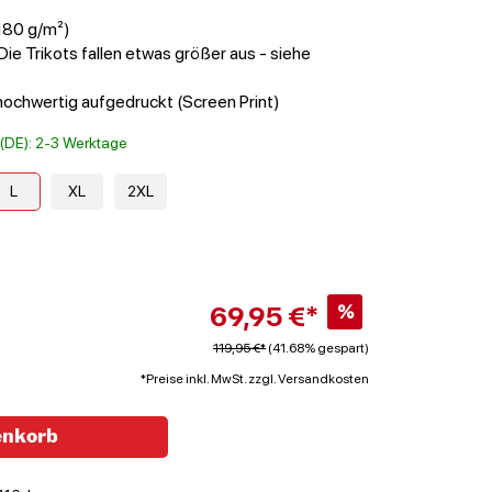
(180 g/m²)
Die Trikots fallen etwas größer aus - siehe
chwertig aufgedruckt (Screen Print)
t (DE): 2-3 Werktage
L
XL
2XL
69,95 €*
%
119,95 €*
(41.68% gespart)
*Preise inkl. MwSt. zzgl. Versandkosten
enkorb