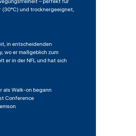
egungsfreiheit – perfekt für
ar (30°C) und trocknergeeignet,
eit, in entscheidenden
y, wo er maßgeblich zum
t er in der NFL und hat sich
er als Walk-on begann
ast Conference
Clemson